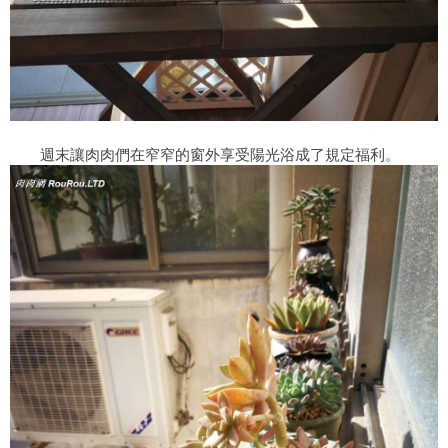
週末讓肉肉們在窄窄的窗外享受陽光浴成了規定福利。