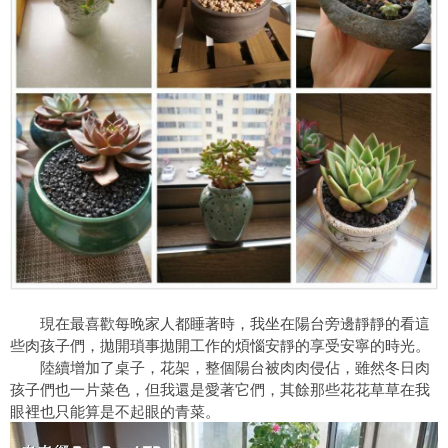
現在最喜歡每晚家人都睡著時，我坐在陽台旁邊靜靜的看這
些肉孩子們，拋開瑣事拋開工作的煩惱安靜的享受安寧的時光。
陸續增加了桌子，花架，整個陽台被肉肉侵佔，雖然冬日肉
孩子們也一片菜色，但我還是愛著它們，其餘那些花花草草在我
眼裡也只能算是不起眼的青菜。