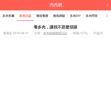
多肉美圖
多肉日誌
種植養護
種殖經驗
多肉DIY
多肉問答
多肉學堂
多肉標籤
養多肉，讓我不那麼煩躁
發佈於 2019-08-01
分類：
多肉植物種植日誌
閱讀(1374)
評論(0)
多肉植物