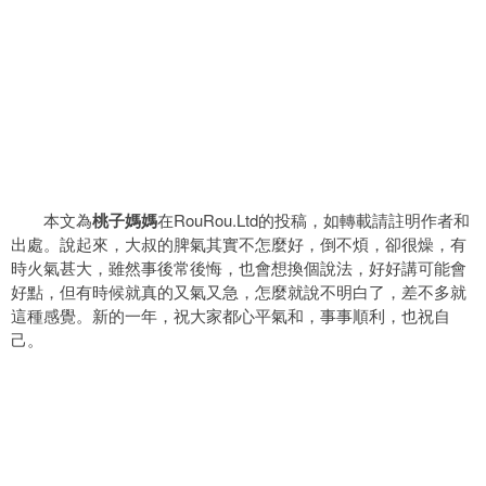
本文為
桃子媽媽
在RouRou.Ltd的投稿，如轉載請註明作者和
出處。說起來，大叔的脾氣其實不怎麼好，倒不煩，卻很燥，有
時火氣甚大，雖然事後常後悔，也會想換個說法，好好講可能會
好點，但有時候就真的又氣又急，怎麼就說不明白了，差不多就
這種感覺。新的一年，祝大家都心平氣和，事事順利，也祝自
己。