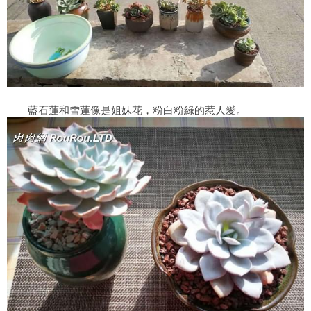
藍石蓮和雪蓮像是姐妹花，粉白粉綠的惹人愛。