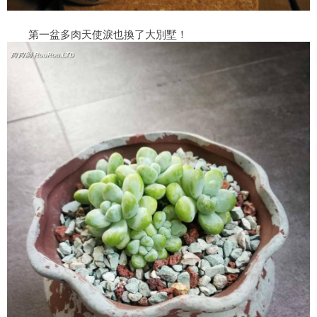
第一盆多肉天使淚也換了大別墅！