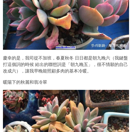
慶幸的是，我司從不加班，春夏秋冬 日日都是朝九晚六（我鍵盤
打這個詞的時候 給出的聯想詞是「朝九晚五」，很不情願的自己
改成六），讓我早晚能照顧多肉的基本冷暖。
暖陽下的秋麗和翡冷翠