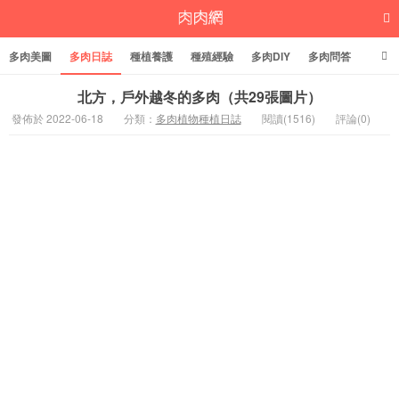
多肉美圖
多肉日誌
種植養護
種殖經驗
多肉DIY
多肉問答
多肉學堂
多肉標籤
北方，戶外越冬的多肉（共29張圖片）
發佈於 2022-06-18
分類：
多肉植物種植日誌
閱讀(1516)
評論(0)
多肉植物