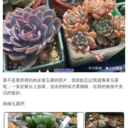
要不是看群裡的肉友發玉露的照片，我差點忘記我還養著玉露
呢，一直在窗台上放著，澆水的時候才看兩眼，在我的無視中竟
活的挺好。
統稱玉露們