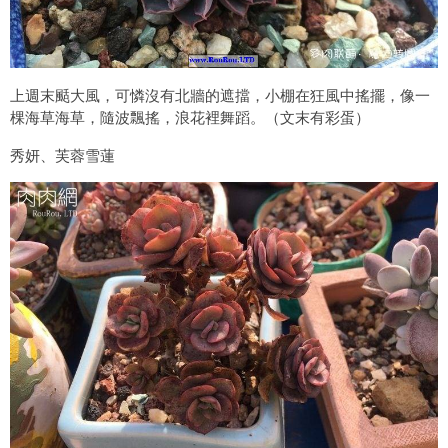
上週末颳大風，可憐沒有北牆的遮擋，小棚在狂風中搖擺，像一
棵海草海草，隨波飄搖，浪花裡舞蹈。（文末有彩蛋）
秀妍、芙蓉雪蓮