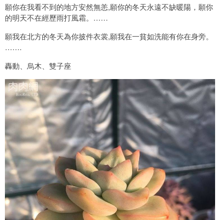
願你在我看不到的地方安然無恙,願你的冬天永遠不缺暖陽，願你
的明天不在經歷雨打風霜。……
願我在北方的冬天為你披件衣裳,願我在一貧如洗能有你在身旁。
…….
轟動、烏木、雙子座