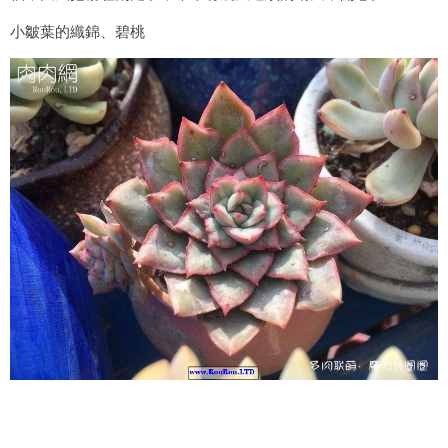
小皺葉的織錦、碧桃