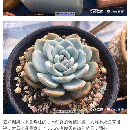
還好棚架底下是焊住的，不然真的會被刮跑，大難不死必有後
福，大風把霧霾刮走了，未來有幾天連續的晴天，開心。