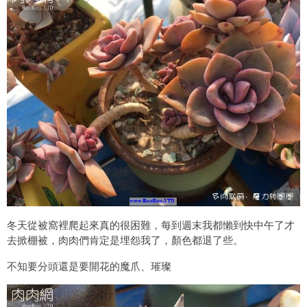
冬天從被窩裡爬起來真的很困難，每到週末我都懶到快中午了才
去掀棚被，肉肉們肯定是埋怨我了，顏色都退了些。
不知要分頭還是要開花的魔爪、璀璨