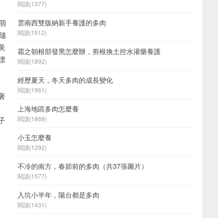
閱讀(1377)
萌
雲南西雙版納新手養護的多肉
閱讀(1912)
隨
美
霜之朝根部發黑怎麼辦，剪根換土控水灌藥養護
漂
閱讀(1892)
經歷夏天，冬天多肉的成長變化
閱讀(1961)
著
上海地區多肉怎麼養
閱讀(1868)
子
小玉怎麼養
閱讀(1292)
不冷的南方，春節前的多肉（共37張圖片）
閱讀(1577)
入坑小半年，陽台都是多肉
閱讀(1431)