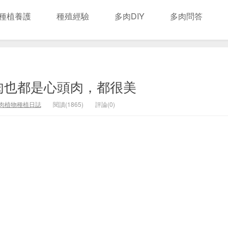
種植養護
種殖經驗
多肉DIY
多肉問答
肉也都是心頭肉，都很美
肉植物種植日誌
閱讀(1865)
評論(0)