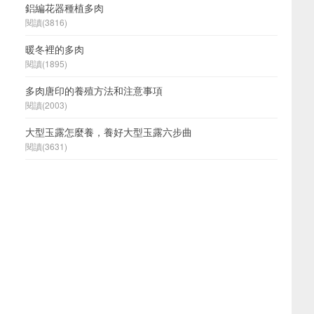
鋁編花器種植多肉
閱讀(3816)
暖冬裡的多肉
閱讀(1895)
多肉唐印的養殖方法和注意事項
閱讀(2003)
大型玉露怎麼養，養好大型玉露六步曲
閱讀(3631)