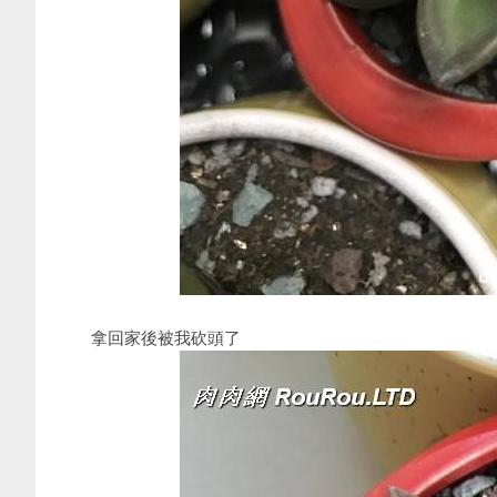
拿回家後被我砍頭了