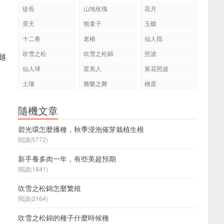
徒長
山地玫瑰
花月
景天
熊童子
玉蝶
十二卷
老樁
仙人指
吹雪之松
吹雪之松錦
照波
越
仙人球
星美人
黃花照波
土壤
雅樂之舞
桃蛋
隨機文章
碧光環怎麼播種，秋季浸泡催芽栽植生根
閱讀(5772)
新手養多肉一年，有些美超預期
閱讀(1841)
吹雪之松錦怎麼繁殖
閱讀(2164)
吹雪之松錦的種子什麼時候種