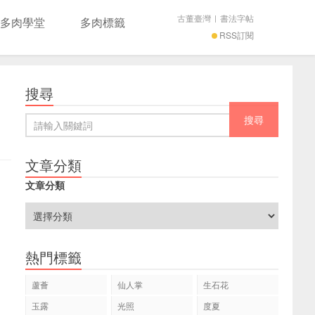
古董臺灣
|
書法字帖
多肉學堂
多肉標籤
RSS訂閱
搜尋
文章分類
文章分類
熱門標籤
蘆薈
仙人掌
生石花
玉露
光照
度夏