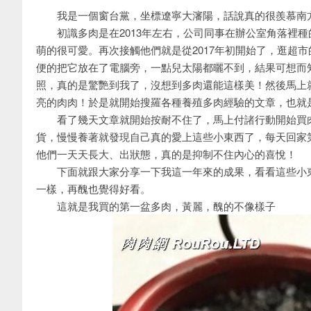
我是一個窗台黨，坐標遼寧大瀋陽，話說真的很羨慕南
初識多肉是在2013年左右，公司同事在辦公室角落裡種
萌的很可愛。再次接觸他們就是從2017年初開始了，逛超
便的把它放在了電腦旁，一點兒太陽都曬不到，結果可想而
照，真的是驚艷到我了，沒想到多肉還能這樣美！然後馬上
亮的肉肉！於是就開始搜羅各種養殖多肉經驗的文章，也就是這樣
看了幾天文章就開始按耐不住了，馬上付諸行動開始買肉
貨，慢慢養著就發現自己真的愛上這些小東西了，每天回家
他們一天天長大、出狀態，真的是抑制不住內心的喜悅！
下面就跟大家分享一下我這一年來的成果，看看這些小東
一樣，再醜也覺得好看。
這就是我買的第一盆多肉，黃麗，醜的不像樣子