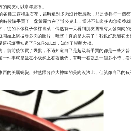
方的肉友可以常年露養。
的各種玉露和生石花，當時還對多肉沒什麼感覺，只是覺得每一個都
市的時候隨手買了一盆黃麗放在了辦公桌上，當時不知道多肉怎樣養就
知，徒的不像樣子像棵青菜！偶然有一天看到朋友圈裡有人發肉肉的
就開始上網搜尋多肉的圖片，哇塞！真的是太美了！我也好想能養出
讓我知道了RouRou.Ltd，知道了聯萌大叔。
，前前後後買了幾批，不過知道自己是超級新手買的都是一些大普
第一件事就是坐在小板凳上看著他們，有時一看就是一個多小時，看
西的美麗蛻變。雖然跟各位大神家的美肉沒法比，但就像自己的孩