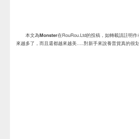
本文為
Monster
在RouRou.Ltd的投稿，如轉載請
來越多了，而且還都越來越美…..對新手來說養普貨真的很