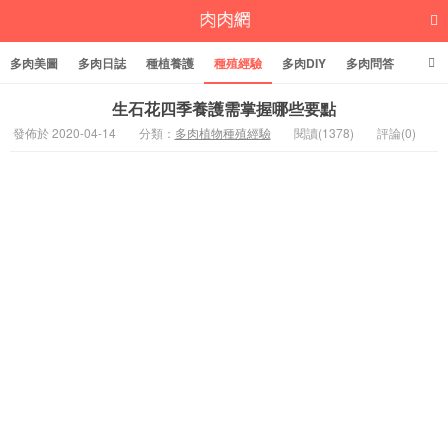
多肉美圖
多肉日誌
種植養護
種殖經驗
多肉DIY
多肉問答
多肉學堂
多肉標籤
生石花四季養護需掌握哪些要點
發佈於 2020-04-14
分類：
多肉植物種殖經驗
閱讀(1378)
評論(0)
多肉植物