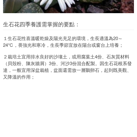
生石花四季養護需掌握的要點：
１生石花性喜溫暖乾燥及陽光充足的環境，生長適溫為20～
24℃，畏強光和寒冷，生長季節宜放在陽台或窗台上培養；
２栽培土宜用排水良好的沙壤土，或用腐葉土4份、石灰質材料
（貝殼粉、陳灰牆屑）3份、河沙3份混合配製。因生石花根系發
達，一般宜用深盆栽植，盆面還需放一層鵝卵石，起到既美觀、
又降溫的作用；