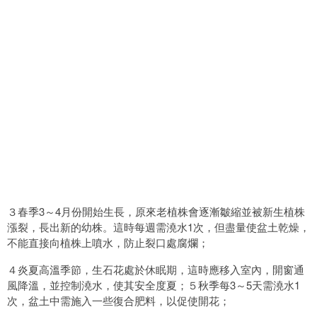
３春季3～4月份開始生長，原來老植株會逐漸皺縮並被新生植株
漲裂，長出新的幼株。這時每週需澆水1次，但盡量使盆土乾燥，
不能直接向植株上噴水，防止裂口處腐爛；
４炎夏高溫季節，生石花處於休眠期，這時應移入室內，開窗通
風降溫，並控制澆水，使其安全度夏；５秋季每3～5天需澆水1
次，盆土中需施入一些復合肥料，以促使開花；