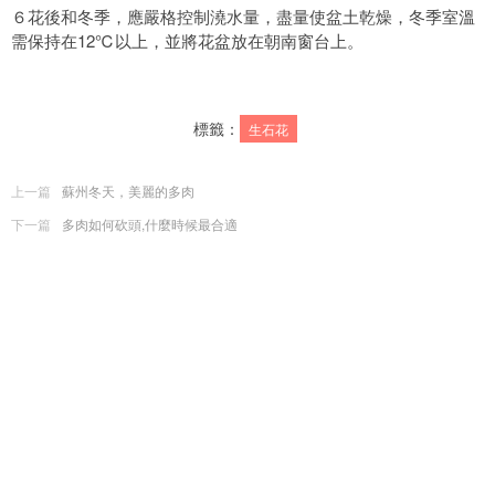
６花後和冬季，應嚴格控制澆水量，盡量使盆土乾燥，冬季室溫
需保持在12℃以上，並將花盆放在朝南窗台上。
標籤：
生石花
上一篇
蘇州冬天，美麗的多肉
下一篇
多肉如何砍頭,什麼時候最合適