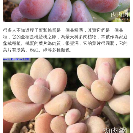
很多人不知道腰子蛋和桃蛋是一個品種嗎，其實它們是一個品
種，它的全稱是桃蛋桃之卵，為景天科多肉植物，常被作為家庭
盆栽種植。桃蛋的葉片為肉質，很豐滿，它的葉片很圓潤，它的
葉片有淡紫、粉紅、綠等多種顏色。