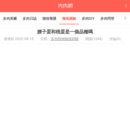
多肉美圖
多肉日誌
種植養護
種殖經驗
多肉DIY
多肉問答
多肉學堂
多肉標籤
腰子蛋和桃蛋是一個品種嗎
發佈於 2022-08-16
分類：
多肉植物種殖經驗
閱讀(1246)
評論(0)
多肉植物