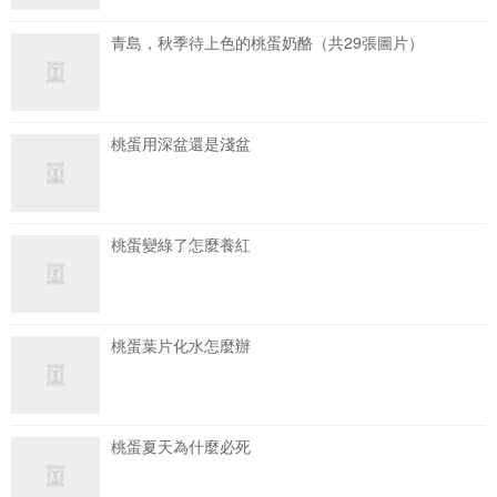
青島，秋季待上色的桃蛋奶酪（共29張圖片）
桃蛋用深盆還是淺盆
桃蛋變綠了怎麼養紅
桃蛋葉片化水怎麼辦
桃蛋夏天為什麼必死