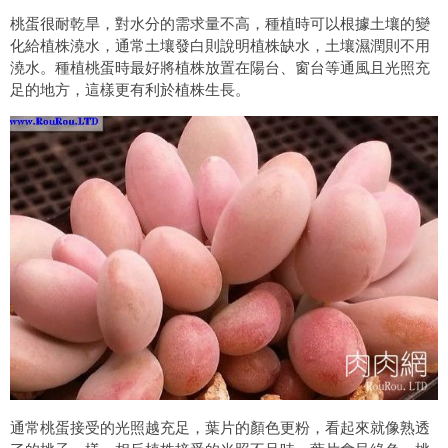
桃蛋很耐乾旱，對水分的需求量不高，種植時可以根據土壤的變
化給植株澆水，通常土壤發白則說明植株缺水，土壤濕潤則不用
澆水。種植桃蛋時最好將植株放置在陽台、窗台等通風且光照充
足的地方，這樣更有利於植株生長。
通常桃蛋接受的光照越充足，葉片的顏色更粉，看起來就像熟透