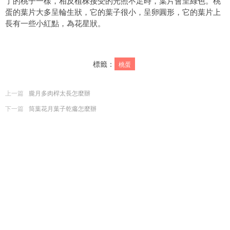
了的桃子一樣，相反植株接受的光照不足時，葉片會呈綠色。桃
蛋的葉片大多呈輪生狀，它的葉子很小，呈卵圓形，它的葉片上
長有一些小紅點，為花星狀。
標籤：
桃蛋
上一篇
朧月多肉桿太長怎麼辦
下一篇
筒葉花月葉子乾癟怎麼辦