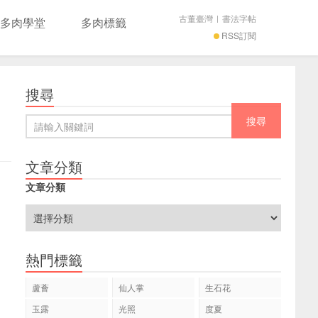
古董臺灣
|
書法字帖
多肉學堂
多肉標籤
RSS訂閱
搜尋
文章分類
文章分類
熱門標籤
蘆薈
仙人掌
生石花
玉露
光照
度夏