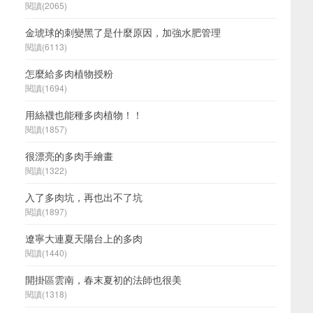
閱讀(2065)
金琥球的刺變黑了是什麼原因，加強水肥管理
閱讀(6113)
怎麼給多肉植物授粉
閱讀(1694)
用絲襪也能種多肉植物！！
閱讀(1857)
很漂亮的多肉手繪畫
閱讀(1322)
入了多肉坑，再也出不了坑
閱讀(1897)
遼寧大連夏天陽台上的多肉
閱讀(1440)
開掛區雲南，春末夏初的法師也很美
閱讀(1318)