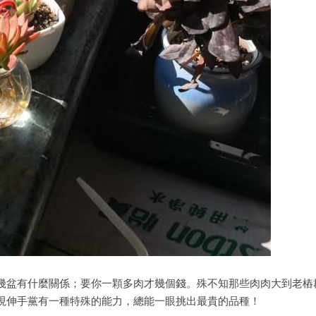
盆有什麼關係；要你一顆多肉才幾個錢。殊不知那些肉肉大到老樁
現伸手黨有一種特殊的能力，總能一眼挑出最貴的品種！