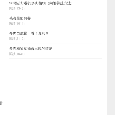
26種超好養的多肉植物（內附養殖方法）
閱讀(1343)
毛海星如何養
閱讀(1011)
多肉自成景，看了真歡喜
閱讀(2112)
多肉植物葉插會出現的情況
閱讀(1631)
群