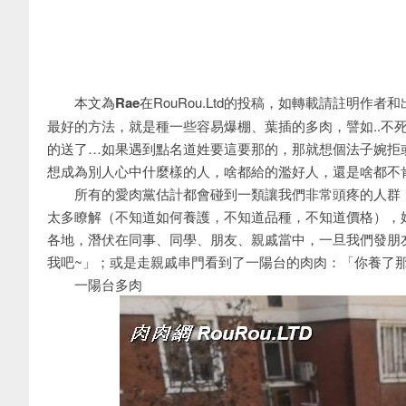
本文為
Rae
在RouRou.Ltd的投稿，如轉載請註明作者
最好的方法，就是種一些容易爆棚、葉插的多肉，譬如..不
的送了…如果遇到點名道姓要這要那的，那就想個法子婉拒
想成為別人心中什麼樣的人，啥都給的濫好人，還是啥都不
所有的愛肉黨估計都會碰到一類讓我們非常頭疼的人群，
太多瞭解（不知道如何養護，不知道品種，不知道價格），
各地，潛伏在同事、同學、朋友、親戚當中，一旦我們發朋
我吧~」；或是走親戚串門看到了一陽台的肉肉：「你養了
一陽台多肉