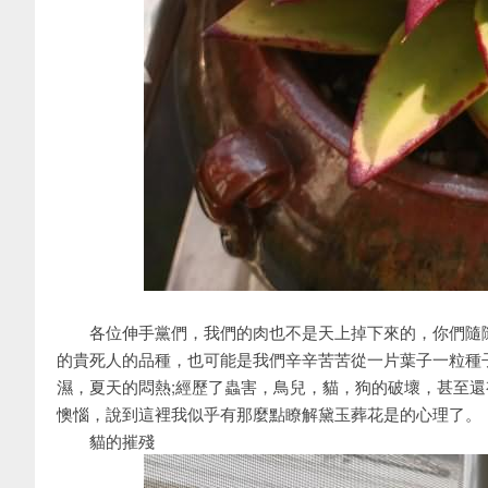
各位伸手黨們，我們的肉也不是天上掉下來的，你們隨隨
的貴死人的品種，也可能是我們辛辛苦苦從一片葉子一粒種
濕，夏天的悶熱;經歷了蟲害，鳥兒，貓，狗的破壞，甚至
懊惱，說到這裡我似乎有那麼點瞭解黛玉葬花是的心理了。
貓的摧殘