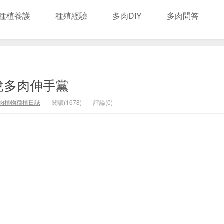
種植養護
種殖經驗
多肉DIY
多肉問答
說多肉伸手黨
肉植物種植日誌
閱讀(1678)
評論(0)