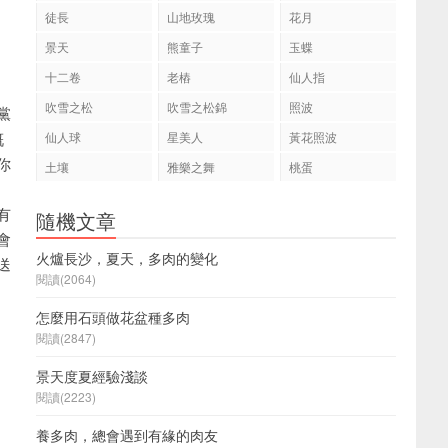
徒長
山地玫瑰
花月
景天
熊童子
玉蝶
十二卷
老樁
仙人指
吹雪之松
吹雪之松錦
照波
黨
慨
仙人球
星美人
黃花照波
你
土壤
雅樂之舞
桃蛋
有
隨機文章
會
火爐長沙，夏天，多肉的變化
送
閱讀(2064)
怎麼用石頭做花盆種多肉
閱讀(2847)
景天度夏經驗淺談
閱讀(2223)
養多肉，總會遇到有緣的肉友