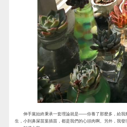
伸手黨始終秉承一套理論就是——你養了那麼多，給我幾
生，小到鼻屎苗葉插苗，都是我們的心頭肉啊。另外，我發