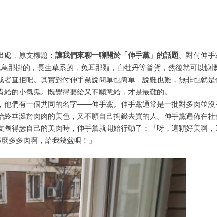
和出處，原文標題：
讓我們來聊一聊關於「伸手黨」的話題
。對付伸手
死鳥那掛的，長生草系的，兔耳那類，白牡丹等普貨，然後就可以慷
或者直拒吧。其實對付伸手黨說簡單也簡單，說難也難，無非也就是
肯給的小氣鬼。既覺得要給又不願意給，才是最難的。
他們有一個共同的名字——伸手黨。伸手黨通常是一批對多肉並沒
始終垂涎於肉肉的美色，又不願自己掏錢去買的人。伸手黨遍佈在社
友圈得瑟自己的美肉時，伸手黨就開始行動了：「呀，這顆好美啊，
那麼多多肉啊，給我幾盆唄！」