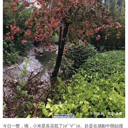
今日一瞥，咦，小米星長花苞了(σﾟ∀ﾟ)σ。於是在感動中開始搜