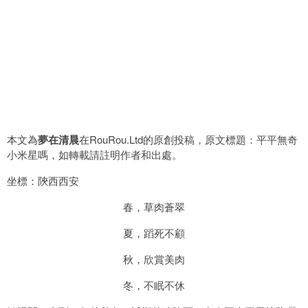
本文為
夢在清晨
在RouRou.Ltd的原創投稿，原文標題：平平無奇
小米星嗎，如轉載請註明作者和出處。
坐標：陝西西安
春，草肉蒼翠
夏，蹈死不顧
秋，欣賞美肉
冬，不眠不休