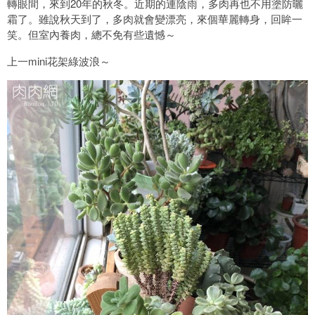
轉眼間，來到20年的秋冬。近期的連陰雨，多肉再也不用塗防曬
霜了。雖說秋天到了，多肉就會變漂亮，來個華麗轉身，回眸一
笑。但室內養肉，總不免有些遺憾～
上一mini花架綠波浪～