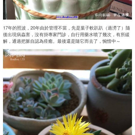
17年的照波，20年由於管理不當，先是葉子軟趴趴（過澇了）隨
後出現病蟲害，沒有掛專家門診，自行用藥水噴了幾次，有所緩
解，通過把脈自認為痊癒。最後還是隨它而去了，惋惜中～