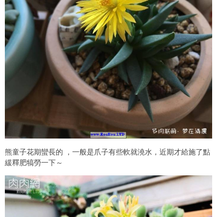
熊童子花期蠻長的 ，一般是爪子有些軟就澆水，近期才給施了點
緩釋肥犒勞一下～