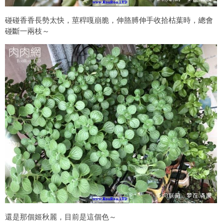
碰碰香香長勢太快，莖稈嘎崩脆，伸胳膊伸手收拾枯葉時，總會
碰斷一兩枝～
還是那個姬秋麗，目前是這個色～