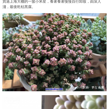
買過上海大棚的一簇小米星，養著養著慢慢自行卸妝，由深入
淺，最後乾枯黑腐。