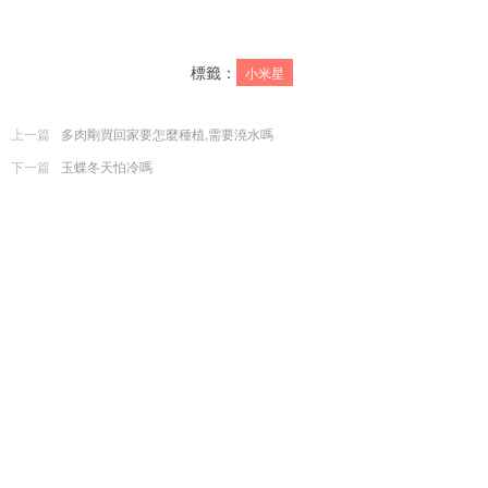
標籤：
小米星
上一篇
多肉剛買回家要怎麼種植,需要澆水嗎
下一篇
玉蝶冬天怕冷嗎