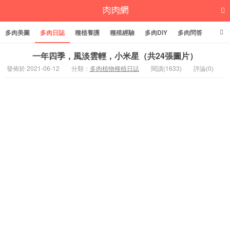
多肉美圖
多肉日誌
種植養護
種殖經驗
多肉DIY
多肉問答
多肉學堂
多肉標籤
一年四季，風淡雲輕，小米星（共24張圖片）
發佈於 2021-06-12
分類：
多肉植物種植日誌
閱讀(1633)
評論(0)
多肉植物