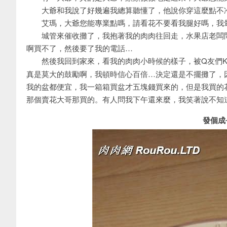
大爺和我說了好幾遍我總算聽懂了，他說你穿這麼點不
艾瑪，大爺您能專業點嗎，請看花不要看我腿好嗎，我暈
城管來催收攤了，我抱著我的肉肉往回走，水果店老闆問
啊買不了，然後要了我的電話…
然後我回到家來，看我的肉肉小時候的樣子，被Q友們K
真是莫大的鼓勵啊，我頓時信心百倍…決定還是不擺攤了，
我的盆都便宜，我一箱箱買盆才五塊錢買來的，但是我買的
那個賣花大哥那買的。有人問我下午還來麼，我笑著說不知
發個成