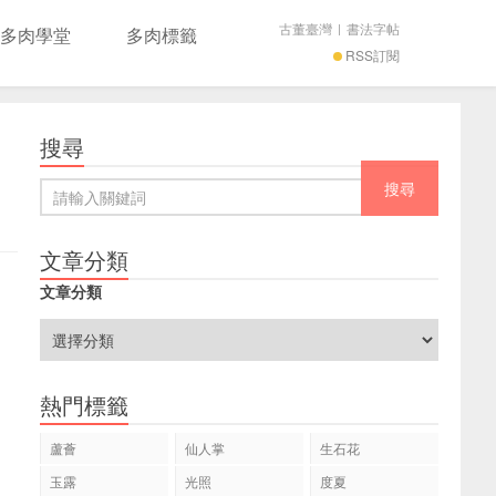
古董臺灣
|
書法字帖
多肉學堂
多肉標籤
RSS訂閱
搜尋
文章分類
文章分類
熱門標籤
蘆薈
仙人掌
生石花
玉露
光照
度夏