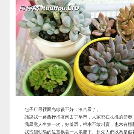
包子店最裡面光線很不好，湊合看了。
話說我一路西行抱著肉去了早市，大家都在收攤的節奏
我畢竟人生第一次，好羞澀，根本不敢叫賣，也木有標
我找個朝陽的位置挨著一大娘擺下。起先人們以為是假