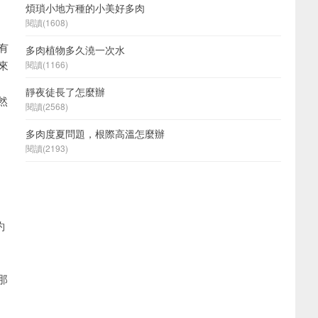
煩瑣小地方種的小美好多肉
閱讀(1608)
有
多肉植物多久澆一次水
來
閱讀(1166)
靜夜徒長了怎麼辦
然
閱讀(2568)
多肉度夏問題，根際高溫怎麼辦
閱讀(2193)
約
那