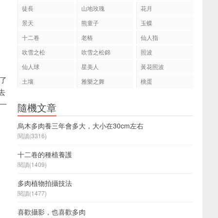
徒長
山地玫瑰
花月
景天
熊童子
玉蝶
十二卷
老樁
仙人指
吹雪之松
吹雪之松錦
照波
仙人球
星美人
黃花照波
了
土壤
雅樂之舞
桃蛋
去
一
隨機文章
烏木多肉養三年會多大，大小在30cm左右
閱讀(3316)
十二卷的種植養護
閱讀(1409)
多肉植物拍攝技法
閱讀(1477)
喜歡攝影，也喜歡多肉