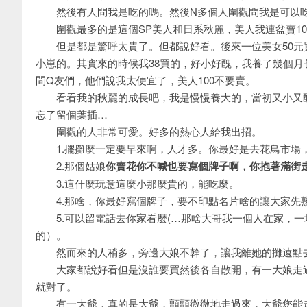
然後有人問我是吃的嗎。然後N多個人圍觀問我是可以
圍觀最多的是這個SP美人和日系秋麗，美人我連盆賣100，
但是都是驚呼太貴了。但都說好看。後來一位美女50元
小崽的。其實來的時候我38買的，好小好醜，我養了幾個
問Q友們，他們說我太便宜了，美人100不要賣。
看看我的秋麗的成長吧，我是慢慢養大的，當初又小又醜
忘了留個葉插…
圍觀的人非常可愛。好多的熱心人給我出招。
1.擺攤麼一定要早來啊，人才多。你最好是去花鳥市場
2.那個姑娘
你賣花你不喊也要寫個牌子啊，你抱著滿街
3.這什麼玩意這麼小那麼貴的，能吃麼。
4.那啥，你最好寫個牌子，要不印點名片啥的讓大家先
5.可以留電話去你家看麼(…那啥大哥我一個人在家，一
的）。
然而來的人稍多，旁邊大娘不幹了，讓我離她的攤遠點去
大家都說好看但是沒誰要買然後各自散開，有一大娘走過
就對了。
有一大爺，真的是大爺，顫顫微微地走過來，大爺您能