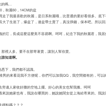
吃的嗎…
秋麗60，14CM的盆
買走了我最喜歡的秋麗，是日系秋麗哦，比普通的要好看很多。底下
月長大了生崽了，爆盆了，連盆帶土賣了，真沒掙錢，保本吧。所以回
的它，長成這麼這麼美不容易啊。呵呵，紀念下我的秋麗君，我居
，那裡人多。要不在那寄著賣，讓別人幫你賣。
走誰知道啊。
熟悉下，我們都不認識。
堆男的來看花我不方便呢，你們可以加我QQ，我空間都有的，可以
旁邊人家收好攤的空地上擺。好心的美女也幫我搬。呵呵
來說她家也有，我說在哪買的，她說她閨女從上海給寄來的。我說
走穩點嗎？？？