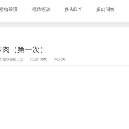
種植養護
種殖經驗
多肉DIY
多肉問答
多肉（第一次）
肉植物種植日誌
閱讀(1398)
評論(0)