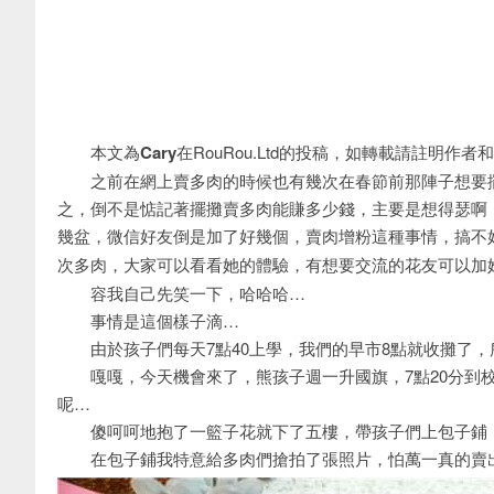
本文為
Cary
在RouRou.Ltd的投稿，如轉載請註明作者
之前在網上賣多肉的時候也有幾次在春節前那陣子想要擺
之，倒不是惦記著擺攤賣多肉能賺多少錢，主要是想得瑟啊
幾盆，微信好友倒是加了好幾個，賣肉增粉這種事情，搞不
次多肉，大家可以看看她的體驗，有想要交流的花友可以加
容我自己先笑一下，哈哈哈…
事情是這個樣子滴…
由於孩子們每天7點40上學，我們的早市8點就收攤了，
嘎嘎，今天機會來了，熊孩子週一升國旗，7點20分到校
呢…
傻呵呵地抱了一籃子花就下了五樓，帶孩子們上包子鋪，
在包子鋪我特意給多肉們搶拍了張照片，怕萬一真的賣