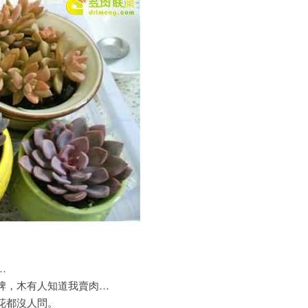
…
牌，木有人知道我賣肉…
花都沒人問。