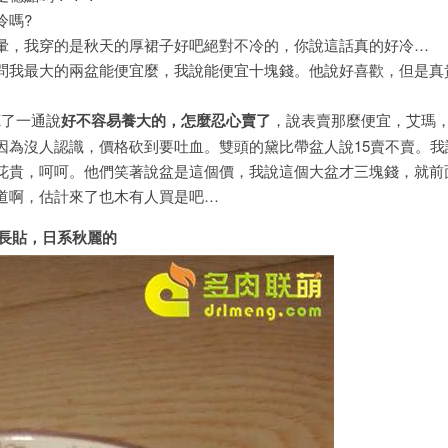
冷嗎?
，我穿的是秋天的厚裙子好吧絕對不冷的，你說這話真的好冷…
我最大的兩盆能便宜麼，我說能便宜十塊錢。他說好喜歡，但是真
了一通說
好不容易養大的，怎麼忍心賣了
，說表賣那麼便宜，艾瑪
因為沒人認識，價格砍到要吐血。雙頭的黛比帶盆人說15賣不賣。我
花貴，呵呵。他們笑著說盆是這個價，我說這個大盆才三塊錢，就前
道啊，估計來了也木有人買是吧…
長貼，日系秋麗的