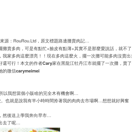
和來源：RouRou.Ltd，原文標題路邊攤賣肉記…
攤賣多肉，可是有點忙+臉皮有點薄+其實不是那麼愛說話，就不了
，我家多肉這麼漂亮！！現在多肉這麼火，擺一次攤可能多肉沒賣出
好還可行！本文的作者
Cary
家在黑龍江牡丹江市就擺了一次攤，賣了
她的微信
carymeimei
所以我想當個小販啥的完全木有機會啊…
。也就是說我有半小時時間拎著我的肉肉去市場啊…想想就好興奮
然後送上學我奔向早市…
出去了呢…