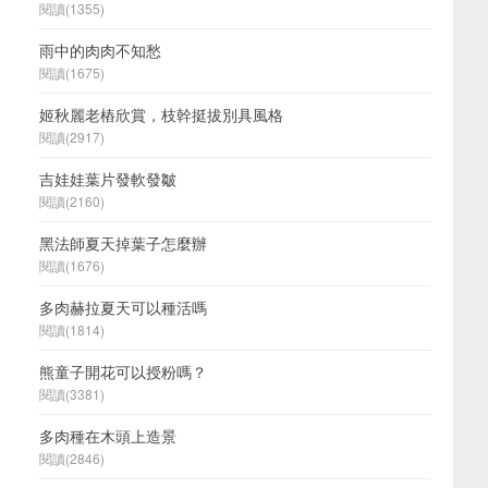
閱讀(1355)
雨中的肉肉不知愁
閱讀(1675)
姬秋麗老樁欣賞，枝幹挺拔別具風格
閱讀(2917)
吉娃娃葉片發軟發皺
閱讀(2160)
黑法師夏天掉葉子怎麼辦
閱讀(1676)
多肉赫拉夏天可以種活嗎
閱讀(1814)
熊童子開花可以授粉嗎？
閱讀(3381)
多肉種在木頭上造景
閱讀(2846)