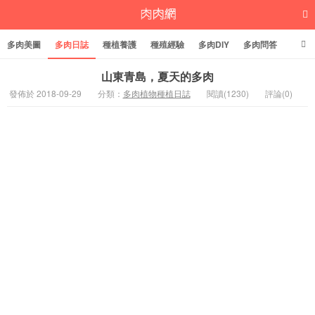
多肉美圖
多肉日誌
種植養護
種殖經驗
多肉DIY
多肉問答
多肉學堂
多肉標籤
山東青島，夏天的多肉
發佈於 2018-09-29
分類：
多肉植物種植日誌
閱讀(1230)
評論(0)
多肉植物