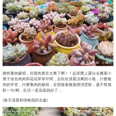
雖然養肉麻煩，但賞肉實在太爽了啊！！起床爬上露台去搬著小
凳子坐在肉肉和花花草草中間，去吹吹清晨涼爽的小風，什麼種
肉的辛苦，什麼養肉的麻煩，全部隨著微風煙消雲散，還不禁感
歎一句:啊…生活一直這樣就好了…
(每天清晨和傍晚我的去處)