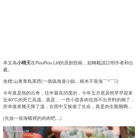
本文為
小晴天
在RouRou.Ltd的原創投稿，如轉載請註明作者和出
處。
坐標:山東青島萊西(一個偽海邊小鎮…根本不靠海￣^￣)
今年真是熱的出奇，往年最高35度的，今年五月底居然早早迎來
近40℃的死亡高溫。真是… 一些小苗多肉也很不出所料的糊了，
所幸後來幾天降了溫，在雨中又恢復了生命，真是肉生艱難啊…
(先放一張海螺裡的肉肉吧…)