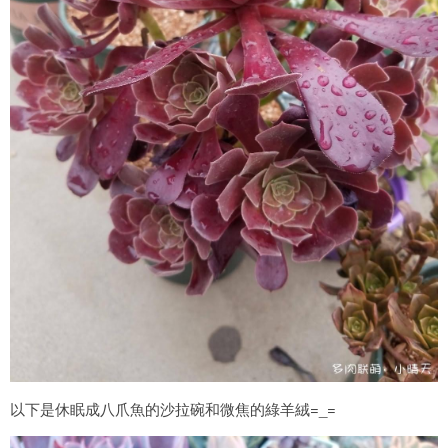
以下是休眠成八爪魚的沙拉碗和微焦的綠羊絨=_=