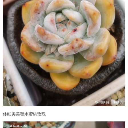
休眠美美噠水蜜桃玫瑰