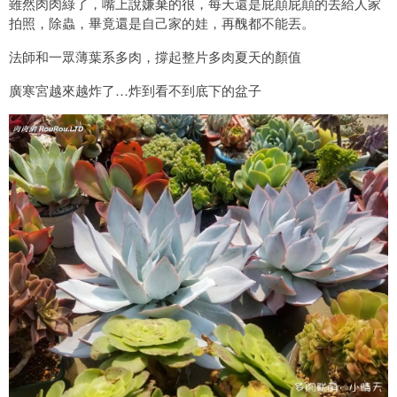
雖然肉肉綠了，嘴上說嫌棄的很，每天還是屁顛屁顛的去給人家
拍照，除蟲，畢竟還是自己家的娃，再醜都不能丟。
法師和一眾薄葉系多肉，撐起整片多肉夏天的顏值
廣寒宮越來越炸了…炸到看不到底下的盆子