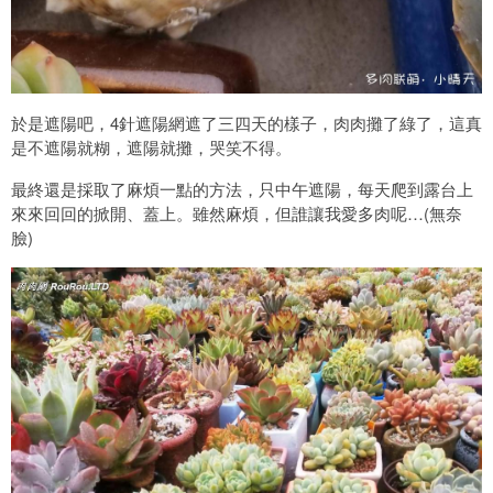
於是遮陽吧，4針遮陽網遮了三四天的樣子，肉肉攤了綠了，這真
是不遮陽就糊，遮陽就攤，哭笑不得。
最終還是採取了麻煩一點的方法，只中午遮陽，每天爬到露台上
來來回回的掀開、蓋上。雖然麻煩，但誰讓我愛多肉呢…(無奈
臉)