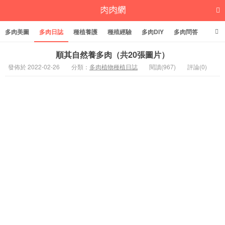
多肉美圖
多肉日誌
種植養護
種殖經驗
多肉DIY
多肉問答
多肉學堂
多肉標籤
順其自然養多肉（共20張圖片）
發佈於 2022-02-26
分類：
多肉植物種植日誌
閱讀(967)
評論(0)
多肉植物