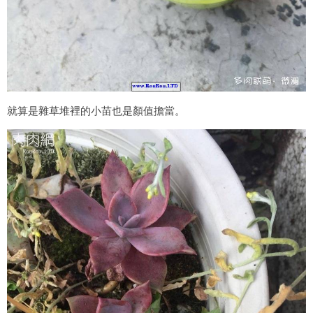
就算是雜草堆裡的小苗也是顏值擔當。