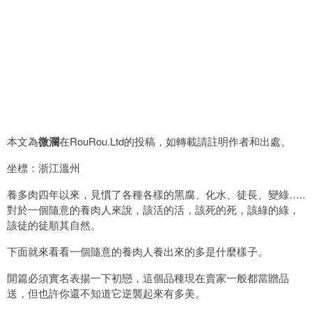
本文為
微瀾
在RouRou.Ltd的投稿，如轉載請註明作者和出處。
坐標：浙江溫州
養多肉四年以來，見慣了各種各樣的黑腐、化水、徒長、變綠…..
對於一個隨意的養肉人來說，該活的活，該死的死，該綠的綠，
該徒的徒順其自然。
下面就來看看一個隨意的養肉人養出來的多是什麼樣子。
開篇必須實名表揚一下初戀，這個品種現在賣家一般都當贈品
送，但也許你還不知道它逆襲起來有多美。