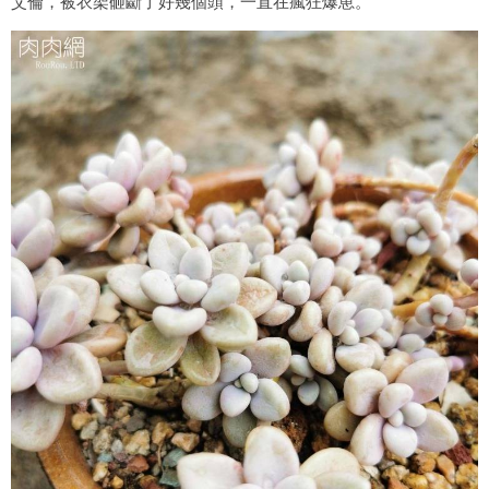
艾倫，被衣架砸斷了好幾個頭，一直在瘋狂爆崽。