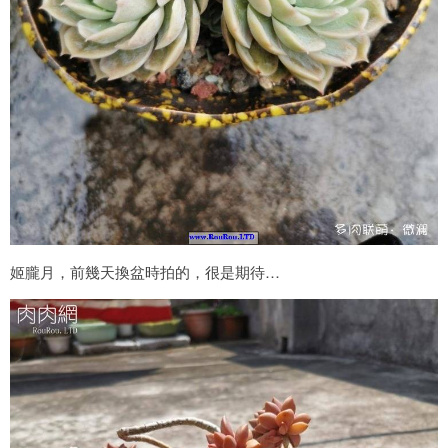
姬朧月，前幾天換盆時拍的，很是期待…