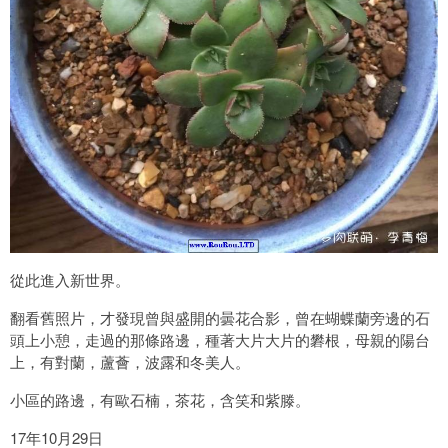
從此進入新世界。
翻看舊照片，才發現曾與盛開的曇花合影，曾在蝴蝶蘭旁邊的石
頭上小憩，走過的那條路邊，種著大片大片的礬根，母親的陽台
上，有對蘭，蘆薈，波露和冬美人。
小區的路邊，有歐石楠，茶花，含笑和紫滕。
17年10月29日