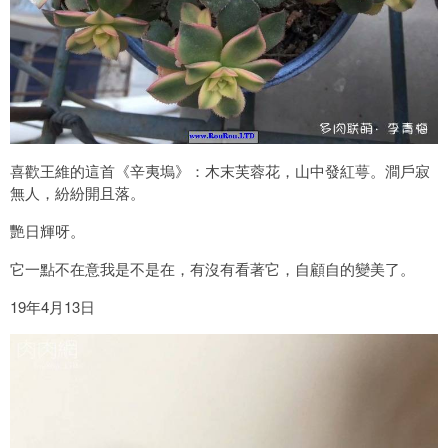
喜歡王維的這首《辛夷塢》：木末芙蓉花，山中發紅萼。澗戶寂
無人，紛紛開且落。
艷日輝呀。
它一點不在意我是不是在，有沒有看著它，自顧自的變美了。
19年4月13日