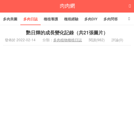
多肉美圖
多肉日誌
種植養護
種殖經驗
多肉DIY
多肉問答
多肉學堂
多肉標籤
艷日輝的成長變化記錄（共21張圖片）
發佈於 2022-02-14
分類：
多肉植物種植日誌
閱讀(982)
評論(0)
多肉植物