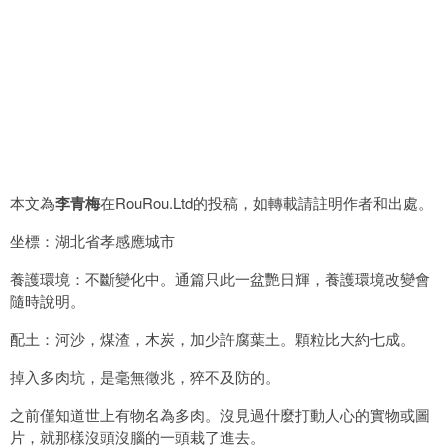
本文為
李青梅
在RouRou.Ltd的投稿，如轉載請註明作者和出處。
坐標：湖北省孝感應城市
養護環境：不斷變化中。通篇只此一盆艷日輝，養護環境改變會
隨時說明。
配土：河沙，煤渣，木炭，加少許腐葉土。顆粒比大約七成。
掉入多肉坑，是毫無徵兆，猝不及防的。
之前僅知道世上有物名為多肉。沒見過什麼打動人心的實物或圖
片，就那樣沒頭沒腦的一頭栽了進去。