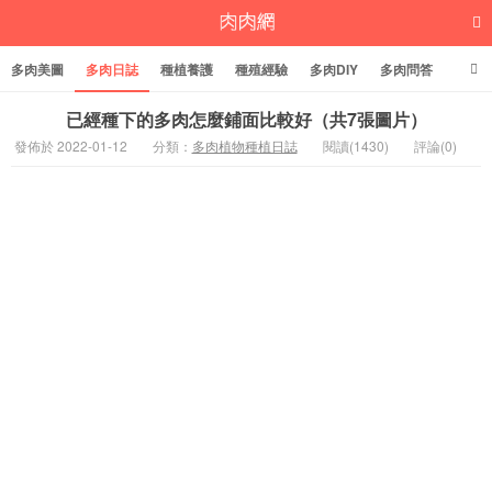
多肉美圖
多肉日誌
種植養護
種殖經驗
多肉DIY
多肉問答
多肉學堂
多肉標籤
已經種下的多肉怎麼鋪面比較好（共7張圖片）
發佈於 2022-01-12
分類：
多肉植物種植日誌
閱讀(1430)
評論(0)
多肉植物