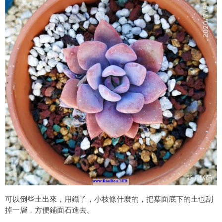
可以倒些土出來，用鑷子，小枝條什麼的，把葉面底下的土也刮
掉一層，方便鋪面石進去。