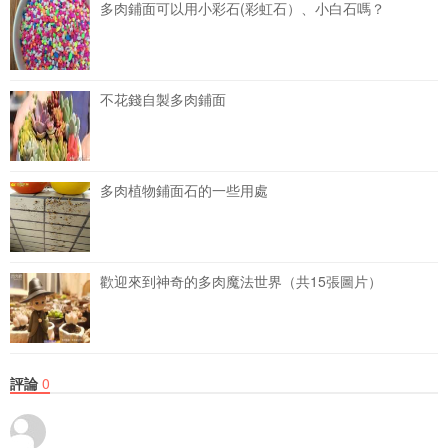
多肉鋪面可以用小彩石(彩虹石）、小白石嗎？
不花錢自製多肉鋪面
多肉植物鋪面石的一些用處
歡迎來到神奇的多肉魔法世界（共15張圖片）
評論
0