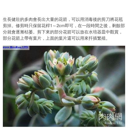
生長健壯的多肉會長出大量的花箭，可以用消毒後的剪刀將花苞
剪掉。修剪時只保留花桿1～2cm即可，在一段時間之後，剩餘部
分就會逐漸枯萎。剪下來的部分花箭可以放在水培器皿中觀賞，
部分花箭上帶有葉片，上面的葉片還可以用來扦插繁殖。