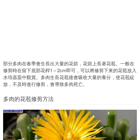
部分多肉在春季會生長出大量的花箭，花箭上長著花苞。一般在
修剪時在留下底部花桿1～2cm即可，可以將修剪下來的花苞放入
水培器皿中觀賞。多肉生長花苞後會吸收大量的養分，使花苞綻
放，不及時進行修剪，會導致多肉死亡。
多肉的花苞修剪方法