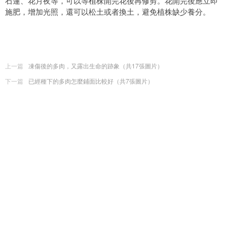
石蓮、花月夜等，可以等植株開完花後再修剪。花開完後應立即
施肥，增加光照，還可以松土或者換土，避免植株缺少養分。
上一篇
凍傷後的多肉，又露出生命的跡象（共17張圖片）
下一篇
已經種下的多肉怎麼鋪面比較好（共7張圖片）