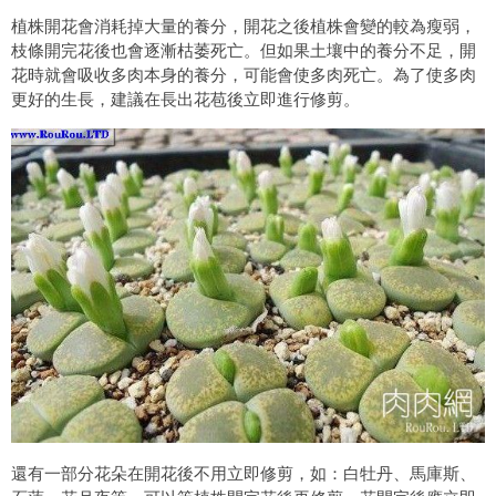
植株開花會消耗掉大量的養分，開花之後植株會變的較為瘦弱，
枝條開完花後也會逐漸枯萎死亡。但如果土壤中的養分不足，開
花時就會吸收多肉本身的養分，可能會使多肉死亡。為了使多肉
更好的生長，建議在長出花苞後立即進行修剪。
還有一部分花朵在開花後不用立即修剪，如：白牡丹、馬庫斯、