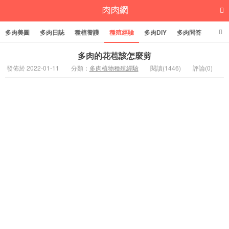
多肉美圖
多肉日誌
種植養護
種殖經驗
多肉DIY
多肉問答
多肉學堂
多肉標籤
多肉的花苞該怎麼剪
發佈於 2022-01-11
分類：
多肉植物種殖經驗
閱讀(1446)
評論(0)
多肉植物