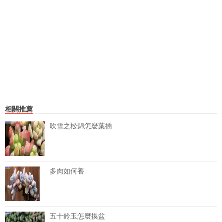
相關推薦
吹雪之松錦怎麼葉插
多肉如何養
五十鈴玉怎麼換盆