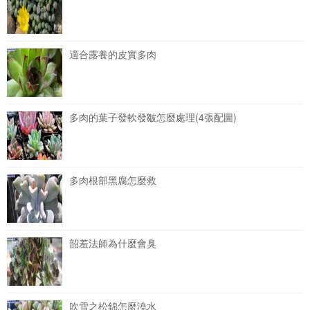
適合露養的皮實多肉
多肉的葉子發軟發皺怎麼處理(4張配圖)
多肉根部黑腐怎麼救
韶羞法師為什麼會臭
吹雪之松錦怎麼澆水