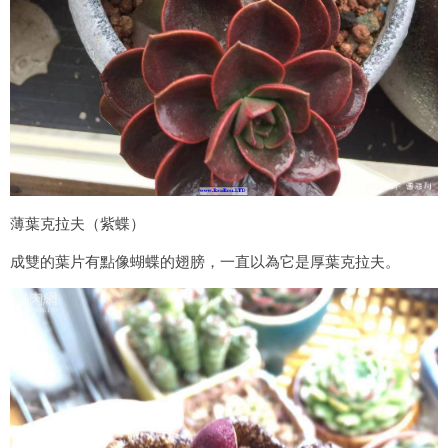
薄葉克拉夫（紫蝶）
成雙的葉片有點像蝴蝶的翅膀，一直以為它是厚葉克拉夫。