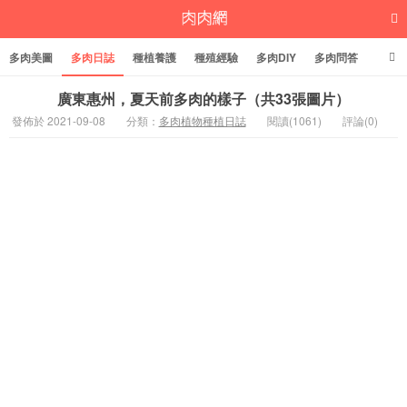
多肉美圖
多肉日誌
種植養護
種殖經驗
多肉DIY
多肉問答
多肉學堂
多肉標籤
廣東惠州，夏天前多肉的樣子（共33張圖片）
發佈於 2021-09-08
分類：
多肉植物種植日誌
閱讀(1061)
評論(0)
多肉植物