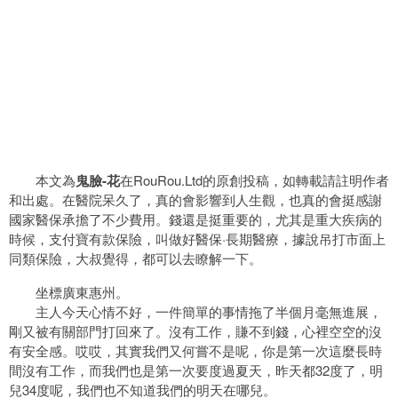
本文為
鬼臉-花
在RouRou.Ltd的原創投稿，如轉載請註明作者
和出處。在醫院呆久了，真的會影響到人生觀，也真的會挺感謝
國家醫保承擔了不少費用。錢還是挺重要的，尤其是重大疾病的
時候，支付寶有款保險，叫做好醫保·長期醫療，據說吊打市面上
同類保險，大叔覺得，都可以去瞭解一下。
坐標廣東惠州。
主人今天心情不好，一件簡單的事情拖了半個月毫無進展，
剛又被有關部門打回來了。沒有工作，賺不到錢，心裡空空的沒
有安全感。哎哎，其實我們又何嘗不是呢，你是第一次這麼長時
間沒有工作，而我們也是第一次要度過夏天，昨天都32度了，明
兒34度呢，我們也不知道我們的明天在哪兒。