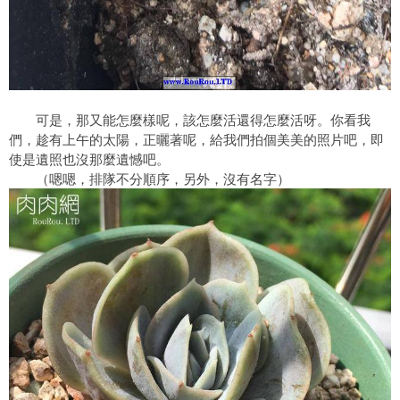
可是，那又能怎麼樣呢，該怎麼活還得怎麼活呀。你看我
們，趁有上午的太陽，正曬著呢，給我們拍個美美的照片吧，即
使是遺照也沒那麼遺憾吧。
（嗯嗯，排隊不分順序，另外，沒有名字）