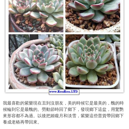
我最喜歡的紫樂現在丑到沒朋友，美的時候它是最美的，醜的時
候輪到它是最醜的。勞動節時回了鄉下，發現鄉下這盆，用驚艷
來形容都不為過。以後把姬矓月和淡雪，紫樂這些普貨帶回鄉下
養成老樁再帶回來。