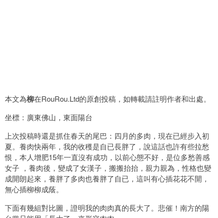
本文為
柳
在RouRou.Ltd的原創投稿，如轉載請註明作者和出處。
坐標：廣東佛山，東面陽台
上次投稿時還是抓住春天的尾巴：四月的多肉，現在已經步入初
夏。養肉快兩年，我的收穫是自已長胖了，說這話也許有些拉愁
恨，本人增肥15年一直沒有成功，以前心態不好，是位多愁善感
女子 ，養肉後，變成了女漢子，搬搬抬抬，親力親為，性格也變
成開朗起來，養胖了多肉也養胖了自已，這叫有心插花花不開，
無心插柳柳成蔭。
下面有幾組對比圖，證明我的肉肉真的長大了。悲催！南方的陽