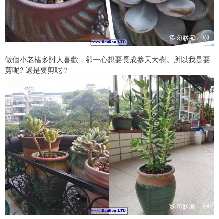
做個小老樁多討人喜歡，卻一心想要長成參天大樹。所以我是要
剪呢? 還是要剪呢？