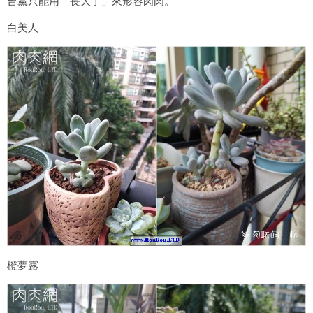
台黨只能用「長大了」來形容肉肉。
白美人
橙夢露