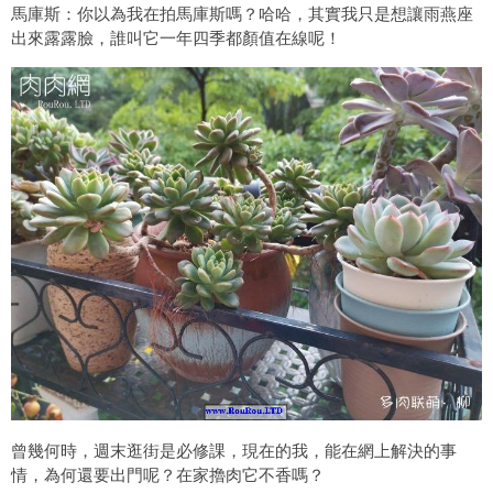
馬庫斯：你以為我在拍馬庫斯嗎？哈哈，其實我只是想讓雨燕座
出來露露臉，誰叫它一年四季都顏值在線呢！
曾幾何時，週末逛街是必修課，現在的我，能在網上解決的事
情，為何還要出門呢？在家擼肉它不香嗎？