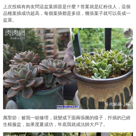
上次投稿有肉友問這盆葉插苗是什麼？答案就是紅粉佳人，這個
品種葉插成功超高，每個葉插都是多頭，幾張葉子就可以長成一
盆菜。
萬聖節：被我一頓修理，就變成下面兩張圖的樣子，扦插的已經
生根服盆，如果度夏成功，年底我就成法師大戶了。