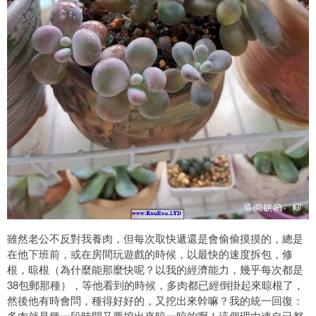
雖然老公不反對我養肉，但每次取快遞還是會偷偷摸摸的，總是
在他下班前，或在房間玩遊戲的時候，以最快的速度拆包，修
根，晾根（為什麼能那麼快呢？以我的經濟能力，幾乎每次都是
38包郵那種），等他看到的時候，多肉都已經倒掛起來晾根了，
然後他有時會問，種得好好的，又挖出來幹嘛？我的統一回復：
多肉就是種一段時間又要挖出來晾一晾的啊！這個理由連自已都