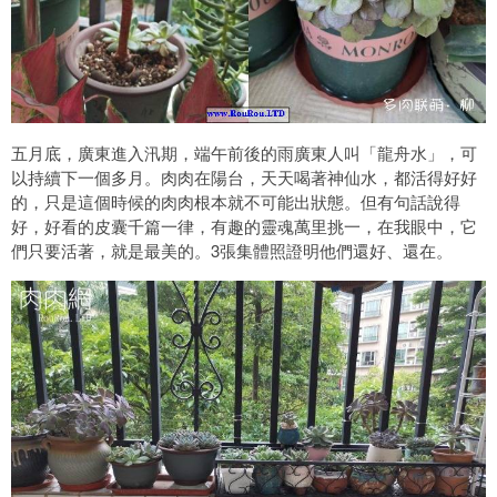
五月底，廣東進入汛期，端午前後的雨廣東人叫「龍舟水」，可
以持續下一個多月。肉肉在陽台，天天喝著神仙水，都活得好好
的，只是這個時候的肉肉根本就不可能出狀態。但有句話說得
好，好看的皮囊千篇一律，有趣的靈魂萬里挑一，在我眼中，它
們只要活著，就是最美的。3張集體照證明他們還好、還在。