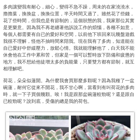
多肉讓變我有耐心，細心，變得不急不躁，周未的在家澆澆水，
擼擼葉，換換盆，換換位置，半天時間又過了。雖然花了些錢，
花了些時間，但我也是有節制的，這個狀態的我，我家那位其實
是更樂意。因為我不再老纏著他訴說工作的煩惱，各種不如意，
每個人都需要有自已的愛好和空間，以前他下班回來玩幾盤遊戲
我很不理解，怪他不抽時間來陪我。現在我有了多肉，知道能在
自已愛好中舒緩壓力，放鬆心情。我就能理解他了，白天我不能
休會他在工作中累和苦，但家是一個可以暫時放下防備和疲憊的
地方，我不想給他徒增太多的負能量，只要雙方都有節制，就互
相理解吧。
荷花，朵朵似蓮開。為什麼我會買那麼多顆呢？因為我種了一盆
碗蓮，耐何它從來不開花，我不甘心啊，當看到有叫荷花的多肉
時，就一下子買個幾顆。唉！我是跟那盆碗蓮較勁呢？還是跟自
已較勁呢？說到底，受傷的總是我的荷包。