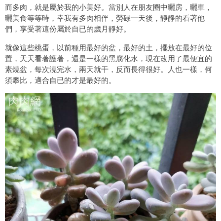
而多肉，就是屬於我的小美好。當別人在朋友圈中曬房，曬車，
曬美食等等時，幸我有多肉相伴，勞碌一天後，靜靜的看著他
們，享受著這份屬於自已的歲月靜好。
就像這些桃蛋，以前種用最好的盆，最好的土，擺放在最好的位
置，天天看著護著，還是一樣的黑腐化水，現在改用了最便宜的
素燒盆，每次澆完水，兩天就干，反而長得很好。人也一樣，何
須攀比，適合自已的才是最好的。