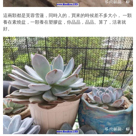
這兩顆都是芙蓉雪蓮，同時入的，買來的時候差不多大小， 一顆
養在素燒盆，一顆養在塑膠盆，你品品，品品。算了，活著就
好。