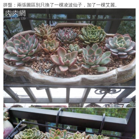
拼盤：兩張圖區別只換了一棵凌波仙子，加了一棵艾麗。