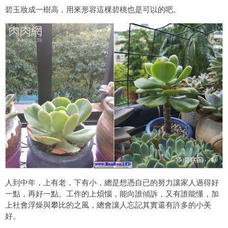
碧玉妝成一樹高，用來形容這棵碧桃也是可以的吧。
人到中年，上有老，下有小，總是想憑自已的努力讓家人過得好
一點，再好一點。工作的上煩惱，能向誰傾訴，又有誰能懂，加
上社會浮燥與攀比的之風，總會讓人忘記其實還有許多的小美
好。