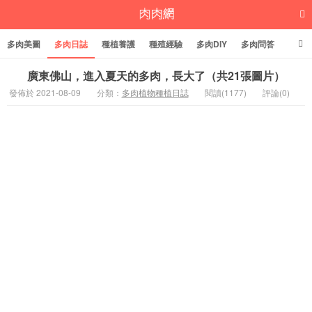
多肉美圖
多肉日誌
種植養護
種殖經驗
多肉DIY
多肉問答
多肉學堂
多肉標籤
廣東佛山，進入夏天的多肉，長大了（共21張圖片）
發佈於 2021-08-09
分類：
多肉植物種植日誌
閱讀(1177)
評論(0)
多肉植物