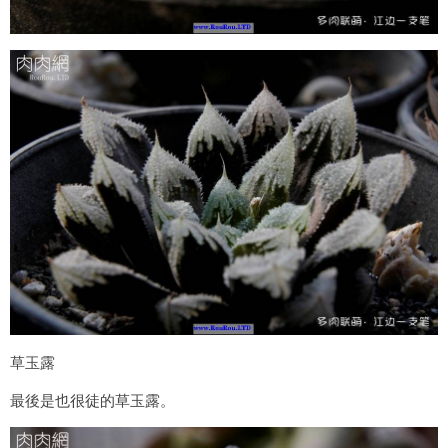
草玉露
最後是也很徒的草玉露。