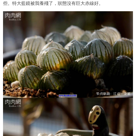
些。特大藍鏡被我養殘了，狀態沒有巨大赤線好。