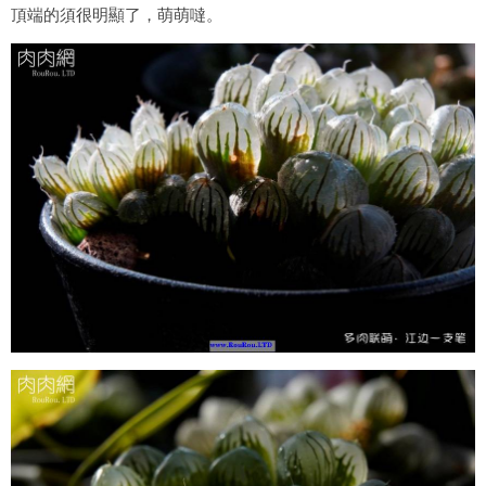
頂端的須很明顯了，萌萌噠。