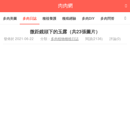
多肉美圖
多肉日誌
種植養護
種殖經驗
多肉DIY
多肉問答
多肉學堂
多肉標籤
微距鏡頭下的玉露（共23張圖片）
發佈於 2021-06-22
分類：
多肉植物種植日誌
閱讀(2136)
評論(0)
多肉植物