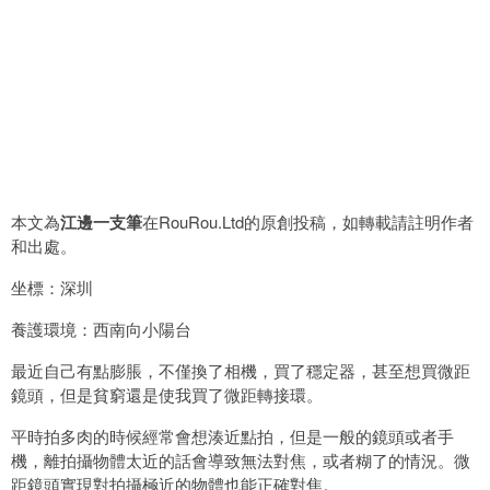
本文為
江邊一支筆
在RouRou.Ltd的原創投稿，如轉載請註明作者
和出處。
坐標：深圳
養護環境：西南向小陽台
最近自己有點膨脹，不僅換了相機，買了穩定器，甚至想買微距
鏡頭，但是貧窮還是使我買了微距轉接環。
平時拍多肉的時候經常會想湊近點拍，但是一般的鏡頭或者手
機，離拍攝物體太近的話會導致無法對焦，或者糊了的情況。微
距鏡頭實現對拍攝極近的物體也能正確對焦。