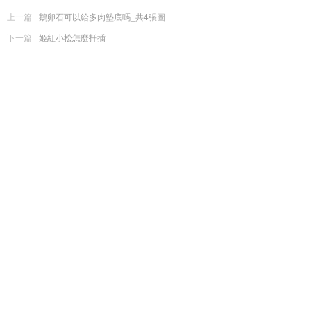
上一篇
鵝卵石可以給多肉墊底嗎_共4張圖
下一篇
姬紅小松怎麼扦插