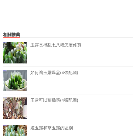
相關推薦
玉露長得亂七八糟怎麼修剪
如何讓玉露爆盆(4張配圖)
玉露可以葉插嗎(4張配圖)
姬玉露和草玉露的區別