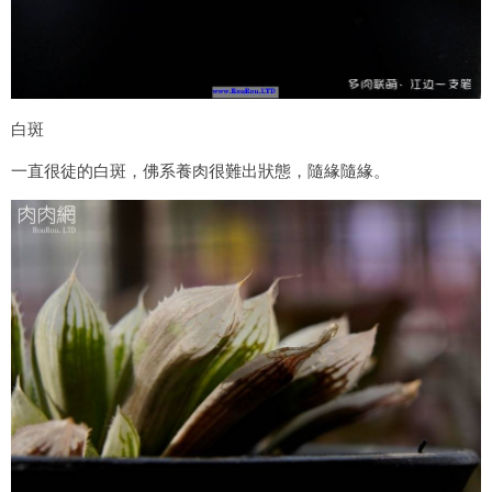
白斑
一直很徒的白斑，佛系養肉很難出狀態，隨緣隨緣。