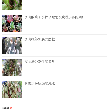
多肉的葉子發軟發皺怎麼處理(4張配圖)
多肉根部黑腐怎麼救
韶羞法師為什麼會臭
吹雪之松錦怎麼澆水
評論
0