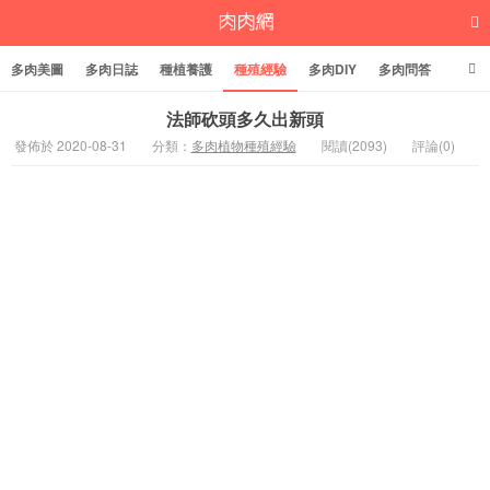
多肉美圖
多肉日誌
種植養護
種殖經驗
多肉DIY
多肉問答
多肉學堂
多肉標籤
法師砍頭多久出新頭
發佈於 2020-08-31
分類：
多肉植物種殖經驗
閱讀(2093)
評論(0)
多肉植物