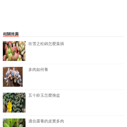
相關推薦
吹雪之松錦怎麼葉插
多肉如何養
五十鈴玉怎麼換盆
適合露養的皮實多肉