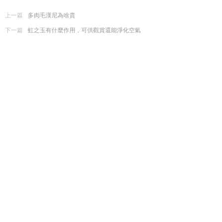
上一篇
多肉毛漢尼為啥貴
下一篇
虹之玉有什麼作用，可供觀賞還能淨化空氣