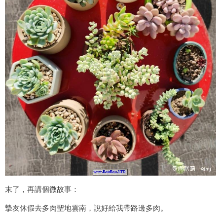
末了，再講個微故事：
摯友休假去多肉聖地雲南，說好給我帶路邊多肉。