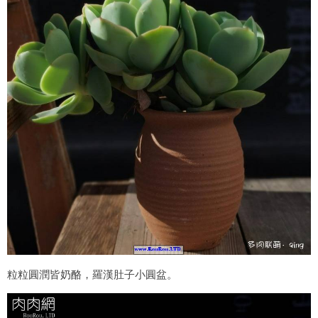
粒粒圓潤皆奶酪，羅漢肚子小圓盆。