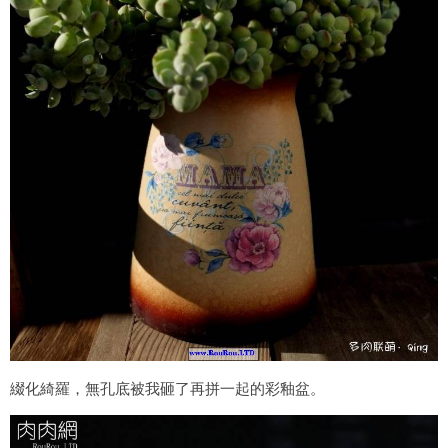
綴化綺羅，無孔底被我砸了再拼一起的彩釉盆。