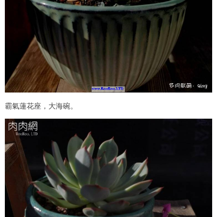
霸氣蓮花座，大海碗。