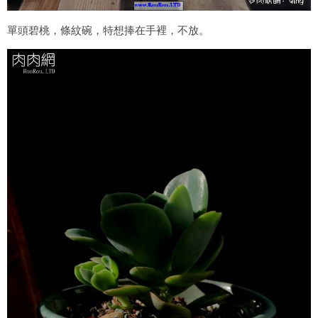
單頭碧桃，條紋碗，特想捧在手裡，不放。