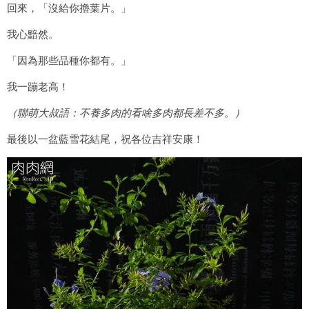
回來，「沒給你擼葉片。」
我心黯然。
「因為那些品種你都有。」
我一蹦老高！
（聯萌大叔語：不養多肉的看啥多肉都長差不多。）
最後以一盆藍雪花結尾，祝各位吉祥安康！