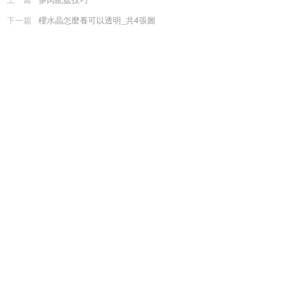
下一篇
櫻水晶怎麼養可以透明_共4張圖