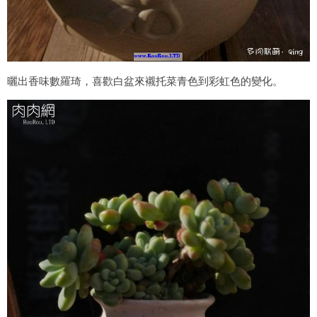
曬出香味數羅琦，喜歡白盆來襯托菜青色到彩虹色的變化。