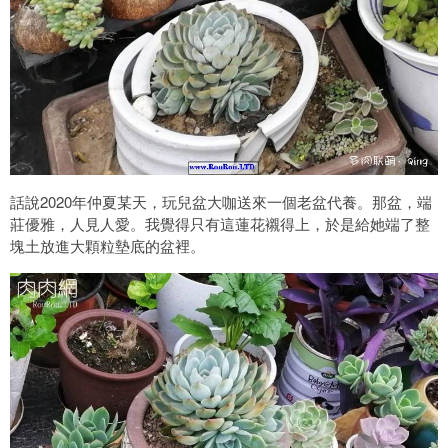
話說2020年仲夏某天，玩兒盆大咖送來一個老盆代養。那盆，端
莊優雅，人見人愛。我覺得只有這蓮花襯得上，於是給她端了整
塊土放進大顆粒墊底的盆裡。