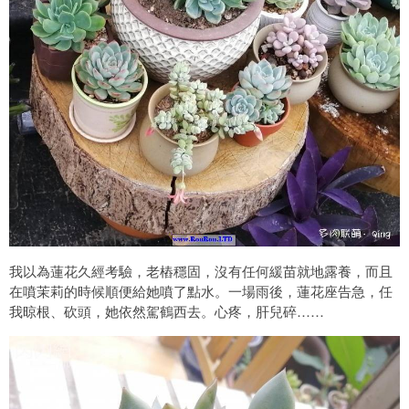
我以為蓮花久經考驗，老樁穩固，沒有任何緩苗就地露養，而且
在噴茉莉的時候順便給她噴了點水。一場雨後，蓮花座告急，任
我晾根、砍頭，她依然駕鶴西去。心疼，肝兒碎……