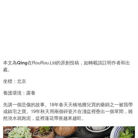
本文為
Qing
在RouRou.Ltd的原創投稿，如轉載請註明作者和出
處。
坐標：北京
養護環境：露養
先講一個悲傷的故事。18年春天天橋地攤兒買的藥錦之一被我帶
成鎮宅之寶。19年秋天用兩個碎瓷片在淺盆裡壘出一個單間，雖
然澆水就跑泥，盆裡蓮花帶座越來越旺。