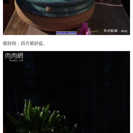
吸財樹，四方紫砂盆。