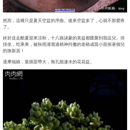
然而，這棵只是夏天空盆的序曲。後來空盆多了，心就不那麼疼
了。
終於送走酷夏迎來涼秋，十八路諸豪的美盆都匯聚到我這兒。排
排坐，吃果果，被秋雨灌溉過精神抖擻的老樁成苗小苗挨著個兒
的換新居！
達摩福娘，葉插苗帶大，無孔能滲水的花花盆。