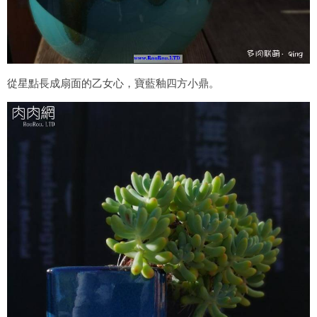
從星點長成扇面的乙女心，寶藍釉四方小鼎。