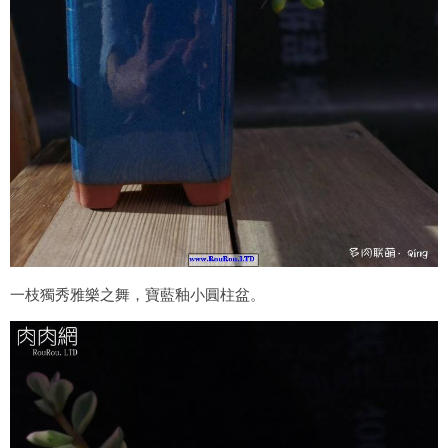
一枝獨秀雅樂之舞，寶藍釉小圓柱盆。