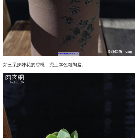
如三朵姊妹花的碧桃，泥土本色粗陶盆。