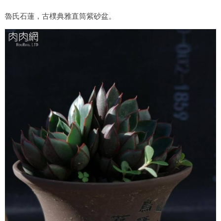
魯氏石蓮，古樸典雅直筒紫砂盆。