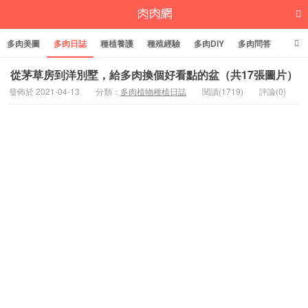
多肉美圖
多肉日誌
種植養護
種殖經驗
多肉DIY
多肉問答
多肉學堂
多肉標籤
從茅草房到洋別墅，給多肉換個好看點的盆（共17張圖片）
發佈於 2021-04-13
分類：
多肉植物種植日誌
閱讀(1719)
評論(0)
多肉植物