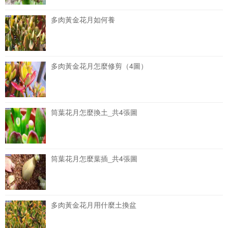
多肉黃金花月如何養
多肉黃金花月怎麼修剪（4圖）
筒葉花月怎麼換土_共4張圖
筒葉花月怎麼葉插_共4張圖
多肉黃金花月用什麼土換盆