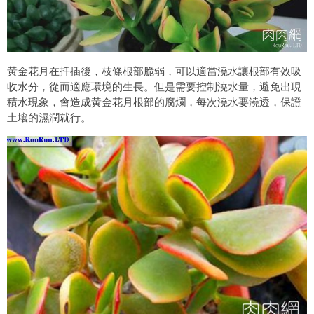
黃金花月在扦插後，枝條根部脆弱，可以適當澆水讓根部有效吸
收水分，從而適應環境的生長。但是需要控制澆水量，避免出現
積水現象，會造成黃金花月根部的腐爛，每次澆水要澆透，保證
土壤的濕潤就行。