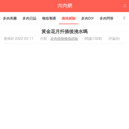
多肉美圖
多肉日誌
種植養護
種殖經驗
多肉DIY
多肉問答
多肉學堂
多肉標籤
黃金花月扦插後澆水嗎
發佈於 2022-03-11
分類：
多肉植物種殖經驗
閱讀(1328)
評論(0)
多肉植物