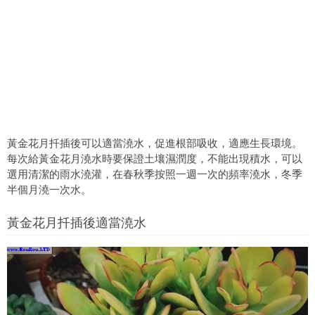
黃金花月扦插後可以適當澆水，促進根部吸收，適應生長環境。
每次給黃金花月澆水時要保證土壤濕潤度，不能出現積水，可以
選用清潔的雨水澆灌，在春秋季按照一週一次的頻率澆水，冬季
半個月澆一次水。
黃金花月扦插後適當澆水