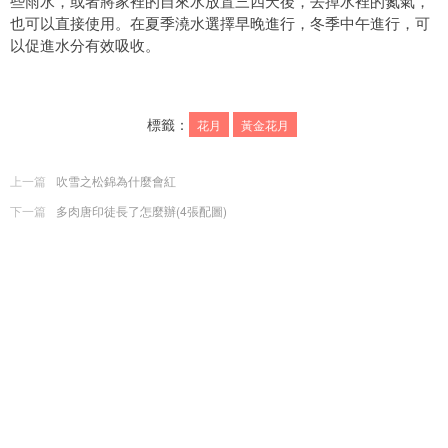
些雨水，或者將家裡的自來水放置三四天後，去掉水裡的氮氣，
也可以直接使用。在夏季澆水選擇早晚進行，冬季中午進行，可
以促進水分有效吸收。
標籤：
花月
黃金花月
上一篇
吹雪之松錦為什麼會紅
下一篇
多肉唐印徒長了怎麼辦(4張配圖)