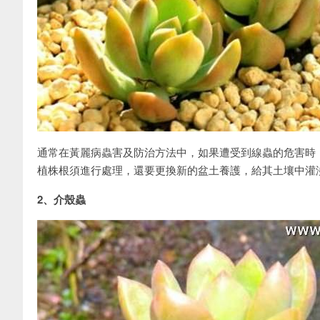
通常在黃麗病蟲害及防治方法中，如果遭受到線蟲的危害時
植株根須進行處理，還要更換新的盆土養護，給其土壤中灌
2、介殼蟲