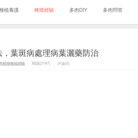
種植養護
種殖經驗
多肉DIY
多肉問答
法，葉斑病處理病葉灑藥防治
肉植物種殖經驗
閱讀(2197)
評論(0)