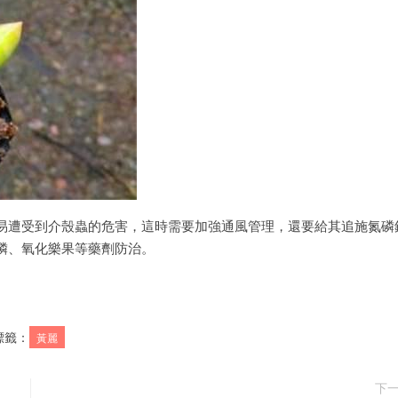
易遭受到介殼蟲的危害，這時需要加強通風管理，還要給其追施氮磷
磷、氧化樂果等藥劑防治。
標籤：
黃麗
下