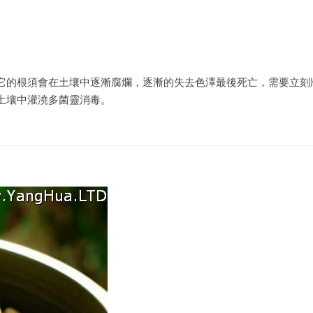
它的根須會在土壤中逐漸腐爛，逐漸的失去色澤最後死亡，需要立刻
土壤中灌澆多菌靈消毒。