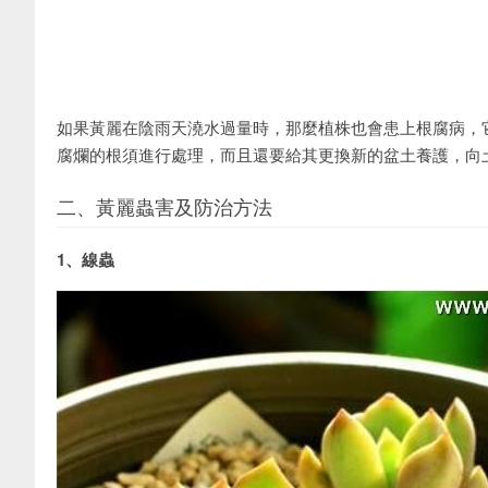
如果黃麗在陰雨天澆水過量時，那麼植株也會患上根腐病，
腐爛的根須進行處理，而且還要給其更換新的盆土養護，向
二、黃麗蟲害及防治方法
1、線蟲