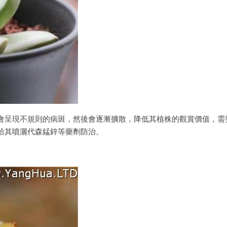
會呈現不規則的病斑，然後會逐漸擴散，降低其植株的觀賞價值，需
給其噴灑代森錳鋅等藥劑防治。