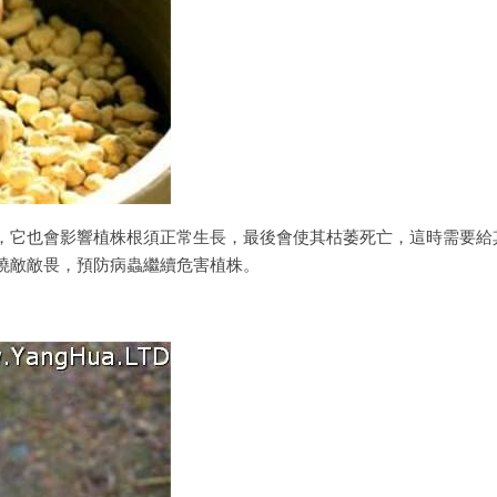
，它也會影響植株根須正常生長，最後會使其枯萎死亡，這時需要給
澆敵敵畏，預防病蟲繼續危害植株。