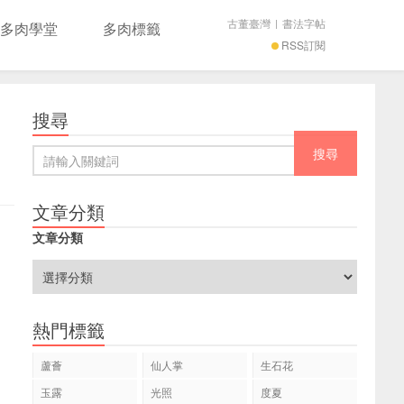
古董臺灣
|
書法字帖
多肉學堂
多肉標籤
RSS訂閱
搜尋
文章分類
文章分類
熱門標籤
蘆薈
仙人掌
生石花
玉露
光照
度夏