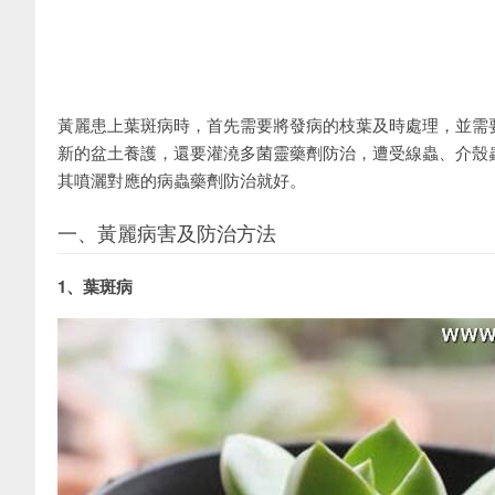
黃麗患上葉斑病時，首先需要將發病的枝葉及時處理，並需
新的盆土養護，還要灌澆多菌靈藥劑防治，遭受線蟲、介殼
其噴灑對應的病蟲藥劑防治就好。
一、黃麗病害及防治方法
1、葉斑病