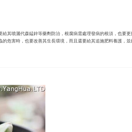
要給其噴灑代森錳鋅等藥劑防治，根腐病需處理發病的根須，也要更
蟲的危害時，也要改善其生長環境，而且還要給其追施肥料養護，並