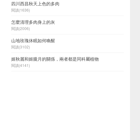
四川西昌秋天上色的多肉
閱讀(1636)
怎麼清理多肉身上的灰
閱讀(2006)
山地玫瑰休眠如何喚醒
閱讀(3102)
姬秋麗和姬朧月的關係，兩者都是同科屬植物
閱讀(4141)