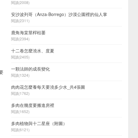
閱讀(2008)
安沙波列哥（Anza-Borrego）沙漠公園裡的仙人掌
閱讀(2311)
鹿角海棠莖桿枯萎
閱讀(2394)
十二卷怎麼澆水、度夏
閱讀(2405)
一顆法師的成長變化
要
閱讀(1324)
肉肉花怎麼養每天要澆多少水_共4張圖
閱讀(1762)
多肉在幾度要搬進房裡
閱讀(1652)
多肉植物與十二星座（附圖）
閱讀(6121)