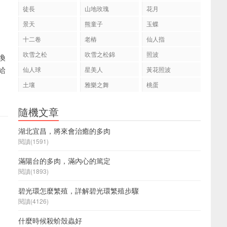
徒長
山地玫瑰
花月
景天
熊童子
玉蝶
十二卷
老樁
仙人指
吹雪之松
吹雪之松錦
照波
換
給
仙人球
星美人
黃花照波
土壤
雅樂之舞
桃蛋
隨機文章
湖北宜昌，將來會治癒的多肉
閱讀(1591)
滿陽台的多肉，滿內心的篤定
閱讀(1893)
碧光環怎麼繁殖，詳解碧光環繁殖步驟
閱讀(4126)
什麼時候殺蚧殼蟲好