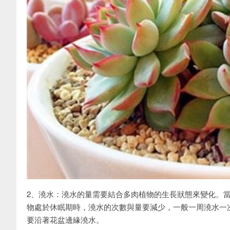
2、澆水：澆水的量需要結合多肉植物的生長狀態來變化。
物處於休眠期時，澆水的次數與量要減少，一般一周澆水一
要沿著花盆邊緣澆水。