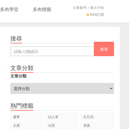
古董臺灣
|
書法字帖
多肉學堂
多肉標籤
RSS訂閱
搜尋
文章分類
文章分類
熱門標籤
蘆薈
仙人掌
生石花
玉露
光照
度夏