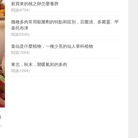
新買來的桃之卵怎麼養胖
閱讀(4704)
幾種多肉常用殺菌劑的特點和區別，百菌清、多菌靈、甲
基托布津
閱讀(5530)
葉仙是什麼植物，一種少見的仙人掌科植物
閱讀(7054)
東北，秋末，開暖氣前的多肉
閱讀(1294)
植
，