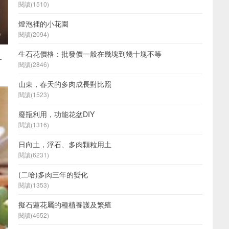
閱讀(1510)
燈泡裡的小花園
閱讀(2094)
生石花價格：批發價一般在幾塊到幾十塊不等
一
閱讀(2846)
山東，春天的多肉成長對比照
閱讀(1523)
廢瓶利用，功能花盆DIY
閱讀(1316)
日向土，浮石、多肉顆粒用土
閱讀(6231)
(二哈)多肉三年的變化
閱讀(1353)
擬石蓮花屬的種植養護及繁殖
閱讀(4652)