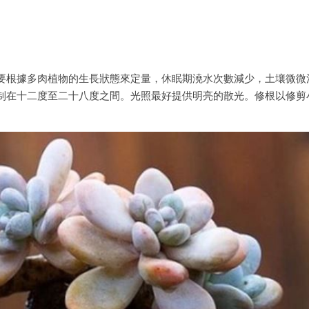
要根據多肉植物的生長狀態來定量，休眠期澆水次數減少，土壤微微
制在十二度至二十八度之間。光照最好提供明亮的散光。修根以修剪