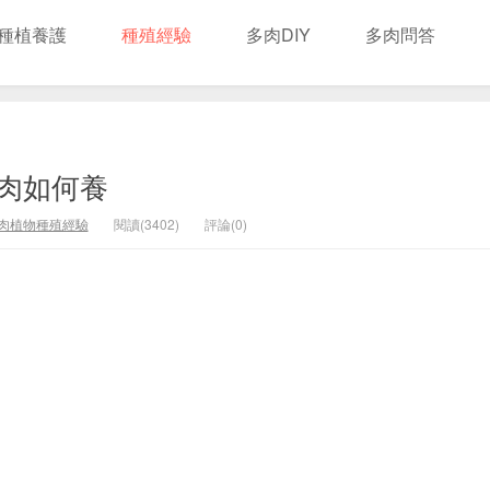
種植養護
種殖經驗
多肉DIY
多肉問答
肉如何養
肉植物種殖經驗
閱讀(3402)
評論(0)