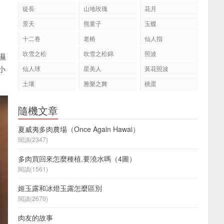
徒長
山地玫瑰
花月
景天
熊童子
玉蝶
十二卷
老樁
仙人指
吹雪之松
吹雪之松錦
照波
濕
小
仙人球
星美人
黃花照波
土壤
雅樂之舞
桃蛋
隨機文章
夏威夷多肉農場（Once Again Hawai）
閱讀(2347)
多肉買回來怎麼種植,要澆水嗎（4圖）
閱讀(1561)
姬玉露和冰燈玉露怎麼區別
閱讀(2670)
肉友的故事