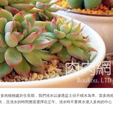
當多肉植物處於生長期，我們澆水以滲透盆土但不積水為準。當多肉
次，且澆水的時間應當選擇在正午。澆水時不要將水灌入多肉的中心