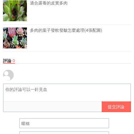
適合露養的皮實多肉
多肉的葉子發軟發皺怎麼處理(4張配圖)
評論
0
提交評論