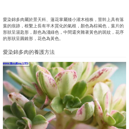
愛染錦多肉屬於景天科、蓮花掌屬矮小灌木植株，莖幹上具有落
葉的痕跡，根繫上長有半木質化的氣根，顏色為棕褐色，葉片的
形狀呈湯匙形，顏色為淺綠色，中間還夾雜著黃色的斑紋，花序
的形狀呈圓錐形，花色為黃色。
愛染錦多肉的養護方法