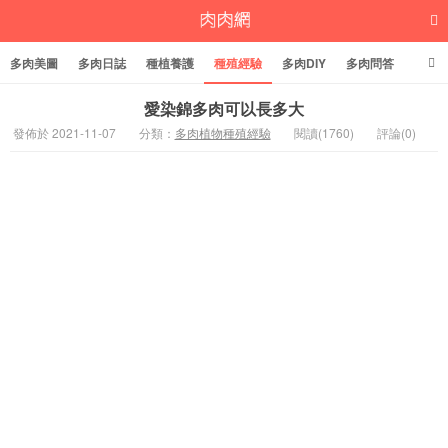
多肉美圖
多肉日誌
種植養護
種殖經驗
多肉DIY
多肉問答
多肉學堂
多肉標籤
愛染錦多肉可以長多大
發佈於 2021-11-07
分類：
多肉植物種殖經驗
閱讀(1760)
評論(0)
多肉植物