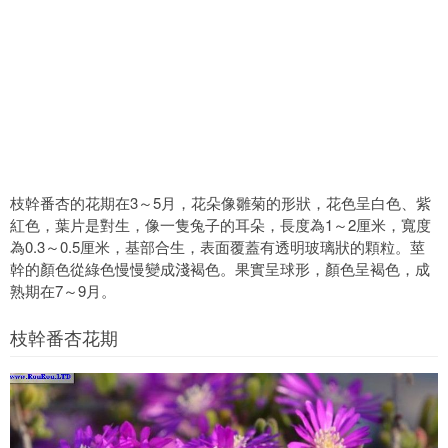
枝幹番杏的花期在3～5月，花朵像雛菊的形狀，花色呈白色、紫
紅色，葉片是對生，像一隻兔子的耳朵，長度為1～2厘米，寬度
為0.3～0.5厘米，基部合生，表面覆蓋有透明玻璃狀的顆粒。莖
幹的顏色從綠色慢慢變成淺褐色。果實呈球形，顏色呈褐色，成
熟期在7～9月。
枝幹番杏花期