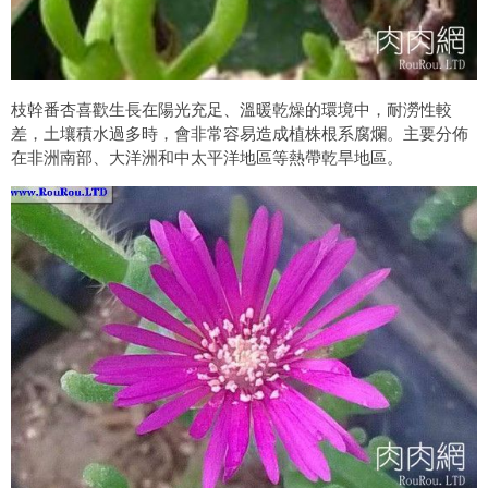
枝幹番杏喜歡生長在陽光充足、溫暖乾燥的環境中，耐澇性較
差，土壤積水過多時，會非常容易造成植株根系腐爛。主要分佈
在非洲南部、大洋洲和中太平洋地區等熱帶乾旱地區。