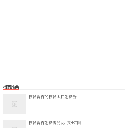
相關推薦
枝幹番杏的枝幹太長怎麼辦
枝幹番杏怎麼養開花_共4張圖