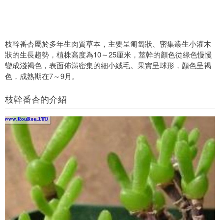
枝幹番杏屬於多年生肉質草本，主要呈匍匐狀、密集叢生小灌木
狀的生長趨勢，植株高度為10～25厘米，莖幹的顏色從綠色慢慢
變成淺褐色，表面佈滿密集的細小絨毛。果實呈球形，顏色呈褐
色，成熟期在7～9月。
枝幹番杏的介紹