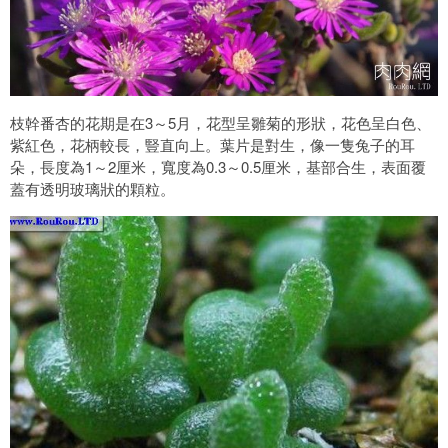
枝幹番杏的花期是在3～5月，花型呈雛菊的形狀，花色呈白色、
紫紅色，花柄較長，豎直向上。葉片是對生，像一隻兔子的耳
朵，長度為1～2厘米，寬度為0.3～0.5厘米，基部合生，表面覆
蓋有透明玻璃狀的顆粒。