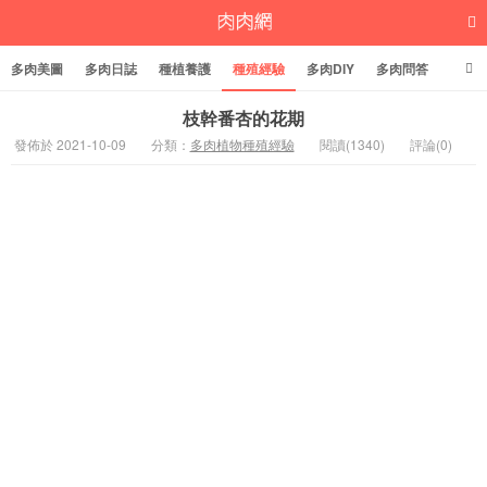
多肉美圖
多肉日誌
種植養護
種殖經驗
多肉DIY
多肉問答
多肉學堂
多肉標籤
枝幹番杏的花期
發佈於 2021-10-09
分類：
多肉植物種殖經驗
閱讀(1340)
評論(0)
多肉植物