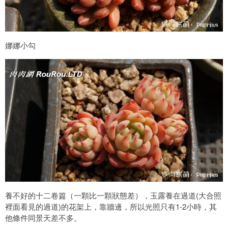
娜娜小勾
養不好的十二卷篇（一顆比一顆狀態差），玉露養在過道(大合照
裡面看見的過道)的花架上，靠牆邊，所以光照只有1-2小時，其
他條件同景天差不多。