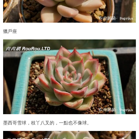
獵戶座
墨西哥雪球，枝丫八叉的，一點也不像球。