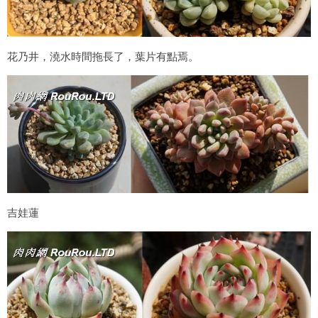
花乃井，澆水時間拖長了，葉片有點焉。
吉娃蓮