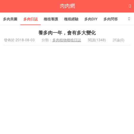
多肉美圖
多肉日誌
種植養護
種殖經驗
多肉DIY
多肉問答
多肉學堂
多肉標籤
養多肉一年，會有多大變化
發佈於 2018-08-03
分類：
多肉植物種植日誌
閱讀(1348)
評論(0)
多肉植物