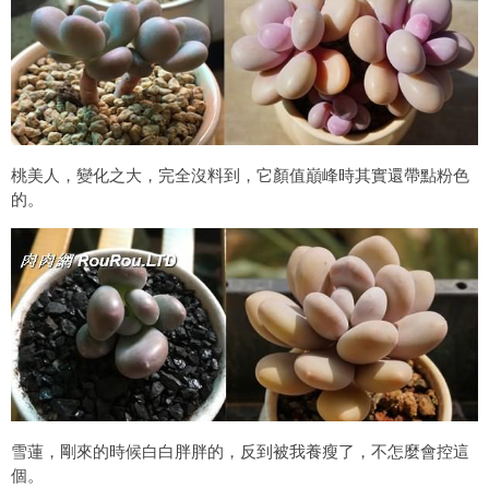
桃美人，變化之大，完全沒料到，它顏值巔峰時其實還帶點粉色
的。
雪蓮，剛來的時候白白胖胖的，反到被我養瘦了，不怎麼會控這
個。