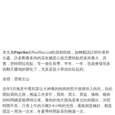
本文為
Paprika
在RouRou.Ltd的原創投稿，如轉載請註明作者和
出處。許多剛養多肉的花友總是心急怎麼快點把多肉養大，其
實，把時間拉長點，等一個生長季、半年、一年，也就會發現多
肉翻天覆地的變化了，尤其是從小單頭拉扯起的。
坐標：雲南文山
去年3月無意中看到某位大神養的肉肉的照片後便掉入肉坑，自此
開始買肉之路，無論工作多忙，買肉、買土、買盆、修根、種肉
的時間總是能擠得出來。養肉的地方因為是東北向的陽台，光照
時間不長，只有上午的大概3-4小時的光照，通風倒是極好，都是
固定一周澆一次水，冬夏季時間延長到兩週一次。