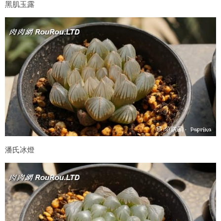
黑肌玉露
潘氏冰燈