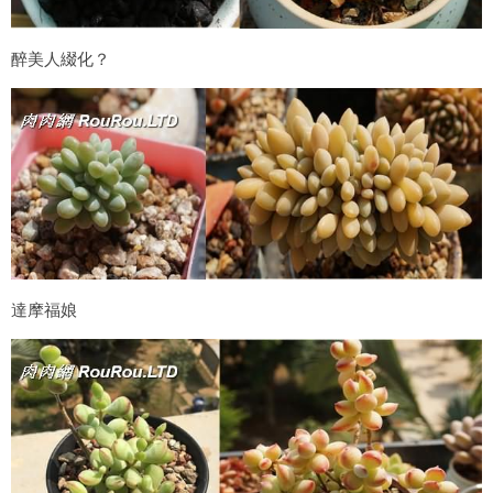
醉美人綴化？
達摩福娘