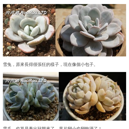
雪兔，原來長得很張狂的樣子，現在像個小包子。
雪爪，也算是養出狀態來了，葉片變小也變飽滿了！