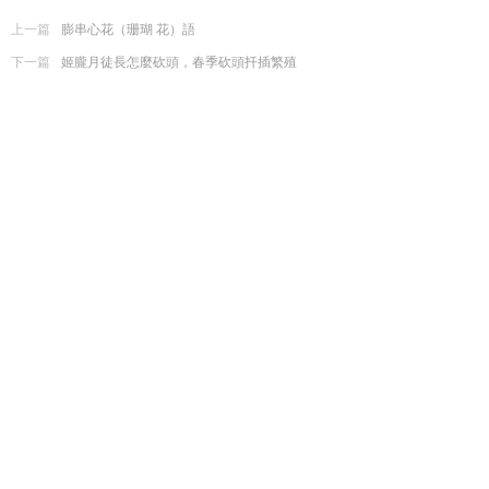
上一篇
膨串心花（珊瑚 花）語
下一篇
姬朧月徒長怎麼砍頭，春季砍頭扦插繁殖