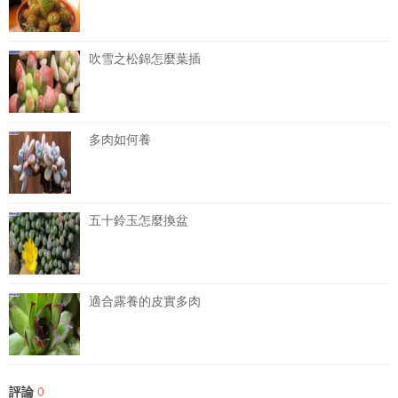
吹雪之松錦怎麼葉插
多肉如何養
五十鈴玉怎麼換盆
適合露養的皮實多肉
評論
0