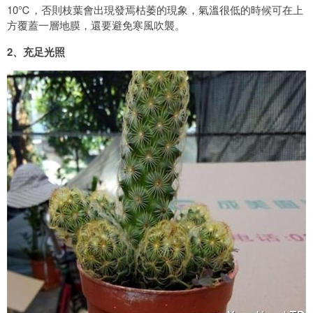
10℃，否則枝葉會出現發焉枯萎的現象，氣溫很低的時候可在上
方覆蓋一層地膜，還要避免寒風吹襲。
2、充足光照