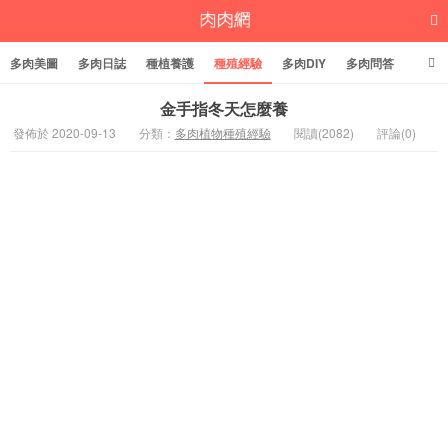
多肉美圖
多肉日誌
種植養護
種殖經驗
多肉DIY
多肉問答
多肉學堂
多肉標籤
金手指冬天怎麼養
發佈於 2020-09-13
分類：
多肉植物種殖經驗
閱讀(2082)
評論(0)
多肉植物