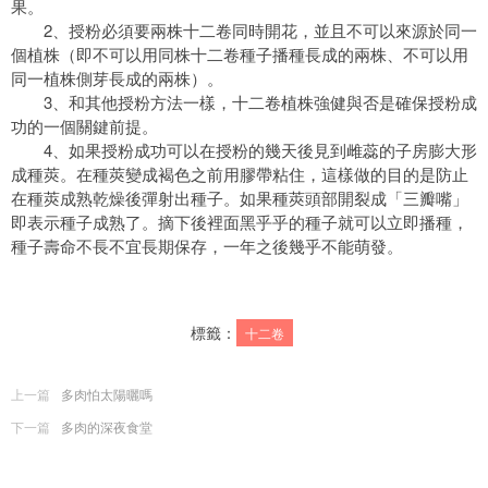
果。
2、授粉必須要兩株十二卷同時開花，並且不可以來源於同一
個植株（即不可以用同株十二卷種子播種長成的兩株、不可以用
同一植株側芽長成的兩株）。
3、和其他授粉方法一樣，十二卷植株強健與否是確保授粉成
功的一個關鍵前提。
4、如果授粉成功可以在授粉的幾天後見到雌蕊的子房膨大形
成種莢。在種莢變成褐色之前用膠帶粘住，這樣做的目的是防止
在種莢成熟乾燥後彈射出種子。如果種莢頭部開裂成「三瓣嘴」
即表示種子成熟了。摘下後裡面黑乎乎的種子就可以立即播種，
種子壽命不長不宜長期保存，一年之後幾乎不能萌發。
標籤：
十二卷
上一篇
多肉怕太陽曬嗎
下一篇
多肉的深夜食堂