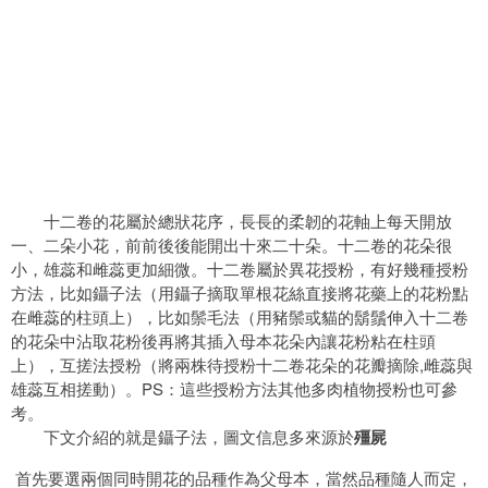
十二卷的花屬於總狀花序，長長的柔韌的花軸上每天開放
一、二朵小花，前前後後能開出十來二十朵。十二卷的花朵很
小，雄蕊和雌蕊更加細微。十二卷屬於異花授粉，有好幾種授粉
方法，比如鑷子法（用鑷子摘取單根花絲直接將花藥上的花粉點
在雌蕊的柱頭上），比如鬃毛法（用豬鬃或貓的鬍鬚伸入十二卷
的花朵中沾取花粉後再將其插入母本花朵內讓花粉粘在柱頭
上），互搓法授粉（將兩株待授粉十二卷花朵的花瓣摘除,雌蕊與
雄蕊互相搓動）。PS：這些授粉方法其他多肉植物授粉也可參
考。
下文介紹的就是鑷子法，圖文信息多來源於
殭屍
首先要選兩個同時開花的品種作為父母本，當然品種隨人而定，