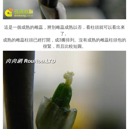
這是一個成熟的雌蕊，辨別雌蕊成熟以否，看柱頭就可以看出來
了。
成熟的雌蕊柱頭已經打開，成3瓣排列。沒有成熟的雌蕊柱頭包的
很緊，而且比較短圓。