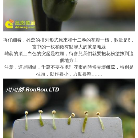
再仔細看，雄蕊的排列形式原來和十二卷的花瓣一樣，數量是6，
當中的一枚稍微有點膨大的就是雌蕊
雌蕊的頂上白色的突起是柱頭，待會兒我們就要把花粉塗抹到這
個地方上
注意，這是關鍵，千萬不要在處理花瓣的時候弄壞雌蕊，特別是
柱頭，動作要小，力度要輕…….