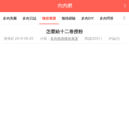
多肉美圖
多肉日誌
種植養護
種殖經驗
多肉DIY
多肉問答
多肉學堂
多肉標籤
怎麼給十二卷授粉
發佈於 2019-06-25
分類：
多肉植物種植養護
閱讀(2031)
評論(0)
多肉植物