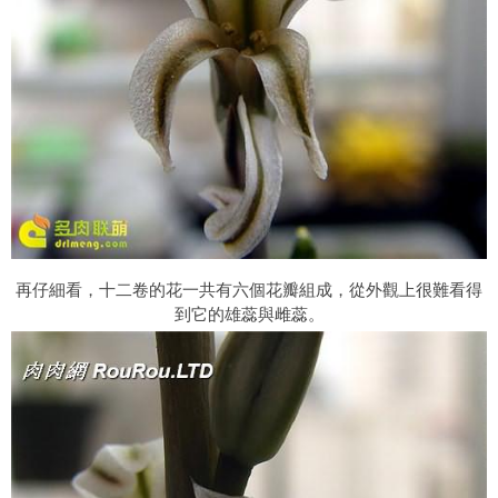
再仔細看，十二卷的花一共有六個花瓣組成，從外觀上很難看得
到它的雄蕊與雌蕊。