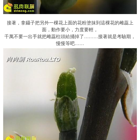
接著，拿鑷子把另外一棵花上面的花粉塗抹到這棵花的雌蕊上
面，動作要小，力度要輕，
千萬不要一出手就把雌蕊柱頭給捅掉了………接著就是考驗期，
慢慢等吧……