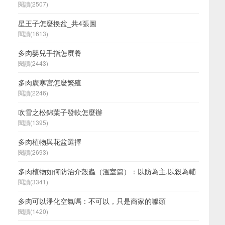
閱讀(2507)
星王子怎麼換盆_共4張圖
閱讀(1613)
多肉嬰兒手指怎麼養
閱讀(2443)
多肉廣寒宮怎麼繁殖
閱讀(2246)
吹雪之松錦葉子發軟怎麼辦
閱讀(1395)
多肉植物與花盆選擇
閱讀(2693)
多肉植物如何防治介殼蟲（溫室篇）：以防為主,以殺為輔
閱讀(3341)
多肉可以淨化空氣嗎：不可以，只是商家的噱頭
閱讀(1420)