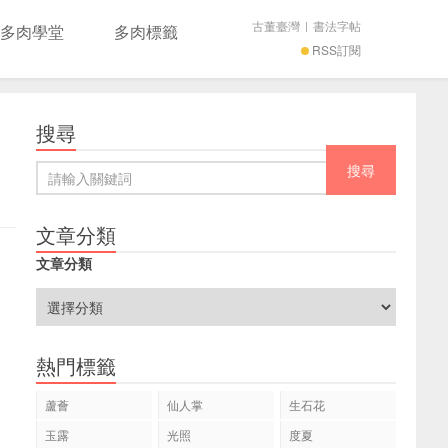
古董臺灣
|
書法字帖
多肉學堂
多肉標籤
RSS訂閱
搜尋
文章分類
文章分類
熱門標籤
蘆薈
仙人掌
生石花
玉露
光照
度夏