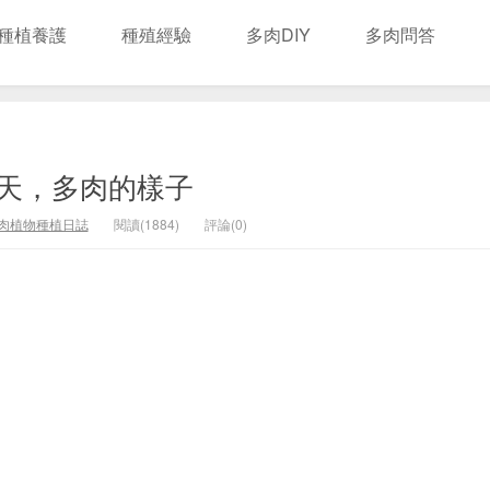
種植養護
種殖經驗
多肉DIY
多肉問答
天，多肉的樣子
肉植物種植日誌
閱讀(1884)
評論(0)