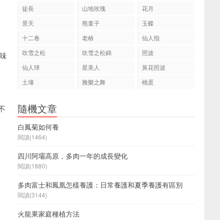
徒長
山地玫瑰
花月
景天
熊童子
玉蝶
十二卷
老樁
仙人指
吹雪之松
吹雪之松錦
照波
味
仙人球
星美人
黃花照波
土壤
雅樂之舞
桃蛋
隨機文章
不
白鳳菊如何養
閱讀(1464)
四川阿壩高原，多肉一年的成長變化
閱讀(1880)
多肉富士和鳳凰怎樣養護：日常養護和夏季養護有區別
閱讀(3144)
火龍果家庭種植方法