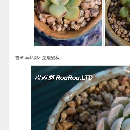
雪球 再熱都不怎麼變樣