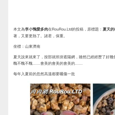
本文為
李小鴨愛多肉
在RouRou.Ltd的投稿，原標題：
夏天的
著，又要更熱了。諸君，保重。
坐標：山東濟南
夏天說來就來了，按部就班掛遮陽網，雖然已經經歷了好幾
醜不醜不醜……會美的會美的會美的……
每年入夏前的忽然高溫都要曬傷一批