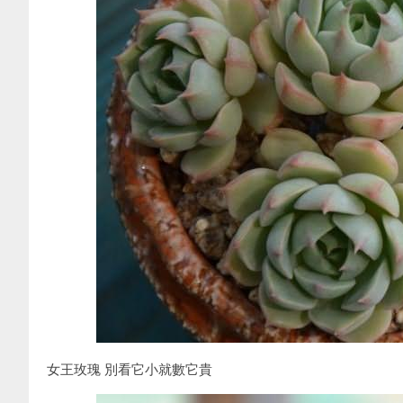
女王玫瑰 別看它小就數它貴