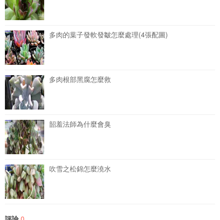
多肉的葉子發軟發皺怎麼處理(4張配圖)
多肉根部黑腐怎麼救
韶羞法師為什麼會臭
吹雪之松錦怎麼澆水
評論
0