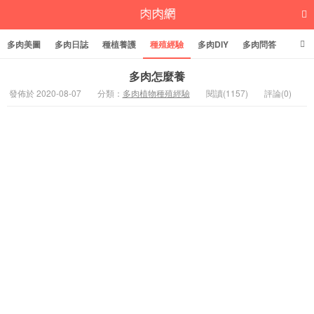
多肉美圖
多肉日誌
種植養護
種殖經驗
多肉DIY
多肉問答
多肉學堂
多肉標籤
多肉怎麼養
發佈於 2020-08-07
分類：
多肉植物種殖經驗
閱讀(1157)
評論(0)
多肉植物