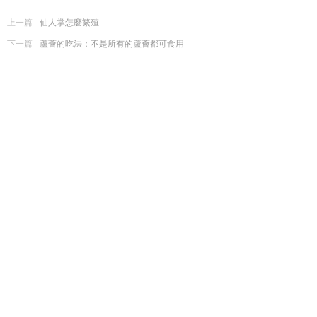
上一篇
仙人掌怎麼繁殖
下一篇
蘆薈的吃法：不是所有的蘆薈都可食用