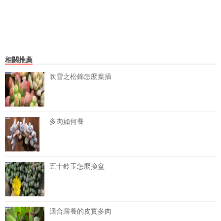
相關推薦
吹雪之松錦怎麼葉插
多肉如何養
五十鈴玉怎麼換盆
適合露養的皮實多肉