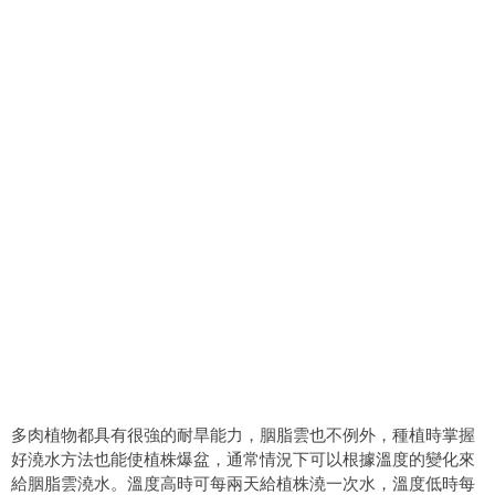
多肉植物都具有很強的耐旱能力，胭脂雲也不例外，種植時掌握
好澆水方法也能使植株爆盆，通常情況下可以根據溫度的變化來
給胭脂雲澆水。溫度高時可每兩天給植株澆一次水，溫度低時每