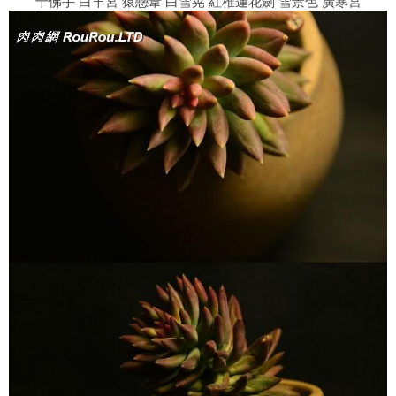
千佛手 白羊宮 猿戀葦 白雪晃 紅稚蓮花劍 雪景色 廣寒宮