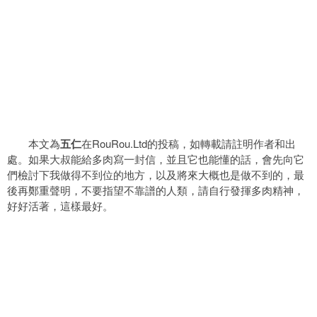
本文為
五仁
在RouRou.Ltd的投稿，如轉載請註明作者和出
處。如果大叔能給多肉寫一封信，並且它也能懂的話，會先向它
們檢討下我做得不到位的地方，以及將來大概也是做不到的，最
後再鄭重聲明，不要指望不靠譜的人類，請自行發揮多肉精神，
好好活著，這樣最好。