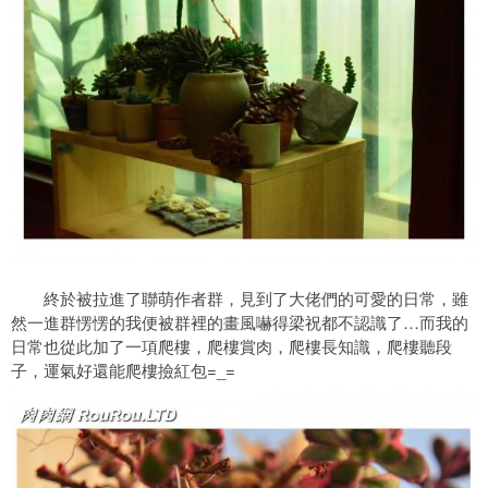
終於被拉進了聯萌作者群，見到了大佬們的可愛的日常，雖
然一進群愣愣的我便被群裡的畫風嚇得梁祝都不認識了…而我的
日常也從此加了一項爬樓，爬樓賞肉，爬樓長知識，爬樓聽段
子，運氣好還能爬樓撿紅包=_=