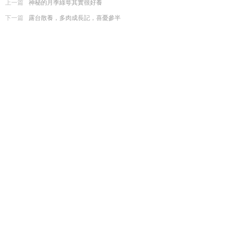
上一篇
神秘的月季綠萼其實很好養
下一篇
露台散養，多肉成長記，喜憂參半