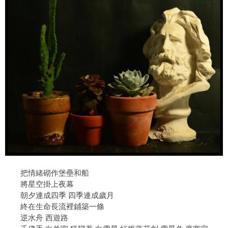
把情緒砌作堡壘和船
將星空掛上夜幕
朝夕連成四季 四季連成歲月
終在生命長流裡鋪築一條
逆水舟 西遊路