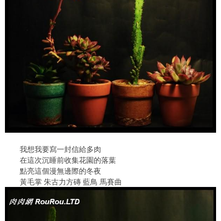
我想我要寫一封信給多肉
在這次沉睡前收集花園的落葉
點亮這個漫無邊際的冬夜
黃毛掌 朱古力方磚 藍鳥 馬賽曲