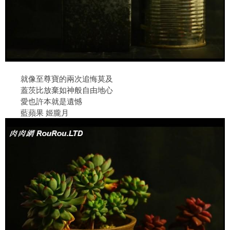
就像至尊寶的兩次追悔莫及
蓋茨比放棄如神般自由地心
愛也許本就是遺憾
藍蘋果 姬朧月