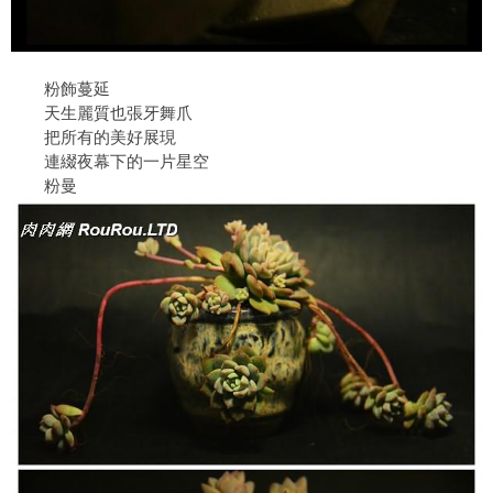
粉飾蔓延
天生麗質也張牙舞爪
把所有的美好展現
連綴夜幕下的一片星空
粉曼