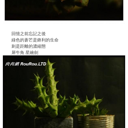
回憶之前忘記之後
綠色的蒼芒是鋒利的生命
刺是距離的濃縮態
犀牛角 星繪劍