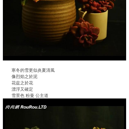
寒冬的雪更似炎夏清風
像烈焰之於泥
花盆之於花
漂浮又確定
雪景色 粉曼 公主道