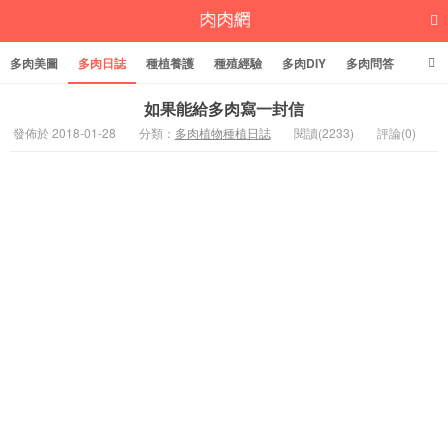
多肉美圖
多肉日誌
種植養護
種殖經驗
多肉DIY
多肉問答
多肉學堂
多肉標籤
如果能給多肉寫一封信
發佈於 2018-01-28
分類：
多肉植物種植日誌
閱讀(2233)
評論(0)
多肉植物