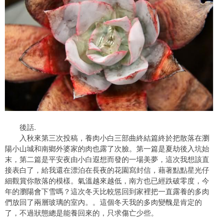
後話.
入秋來第三次投稿，養肉小白三部曲終結篇終於把散落在瀏
陽小山城和南鄉外婆家的肉也露了次臉。第一篇是夏劫後入坑始
末，第二篇是平安夜由小白遐想而發的一場美夢，這次我想該直
接表白了，給我還在漂泊在長夜的花園寫封信，藉著點點星光仔
細觀賞你散落的模樣。氣溫越來越低，南方也已經跌破零度，今
年的瀏陽會下雪嗎？這次冬天比較慫回到家裡把一直露養的多肉
們放回了兩層玻璃的室內。。這個冬天我的多肉變醜是肯定的
了，不過狀態總是能養回來的，只求傷亡少些。