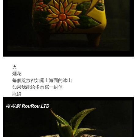
火
煙花
每個綻放都如露出海面的冰山
如果我能給多肉寫一封信
龍鱗