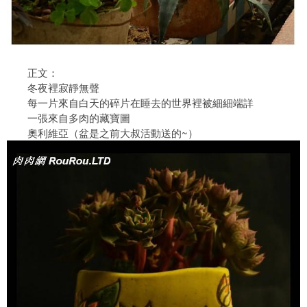
正文：
冬夜裡寂靜無聲
每一片來自白天的碎片在睡去的世界裡被細細端詳
一張來自多肉的藏寶圖
奧利維亞（盆是之前大叔活動送的~）