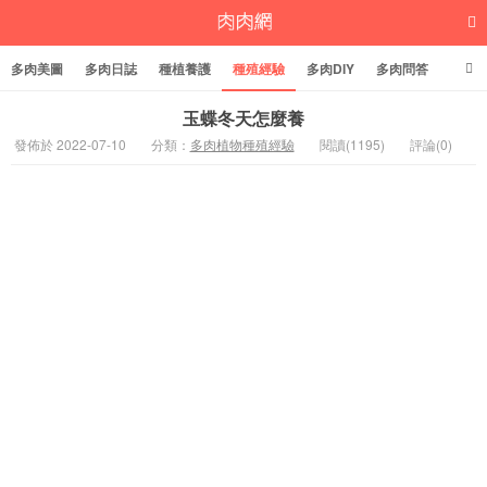
多肉美圖
多肉日誌
種植養護
種殖經驗
多肉DIY
多肉問答
多肉學堂
多肉標籤
玉蝶冬天怎麼養
發佈於 2022-07-10
分類：
多肉植物種殖經驗
閱讀(1195)
評論(0)
多肉植物