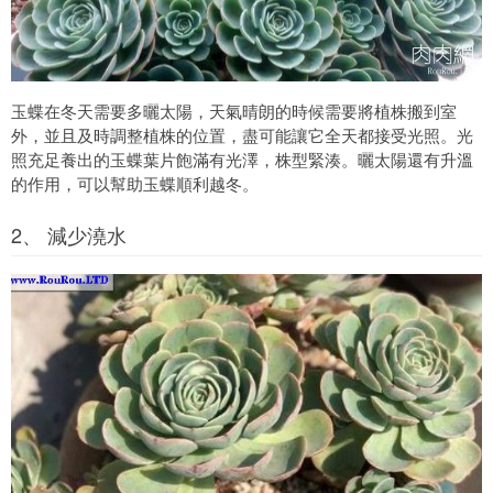
玉蝶在冬天需要多曬太陽，天氣晴朗的時候需要將植株搬到室
外，並且及時調整植株的位置，盡可能讓它全天都接受光照。光
照充足養出的玉蝶葉片飽滿有光澤，株型緊湊。曬太陽還有升溫
的作用，可以幫助玉蝶順利越冬。
2、 減少澆水