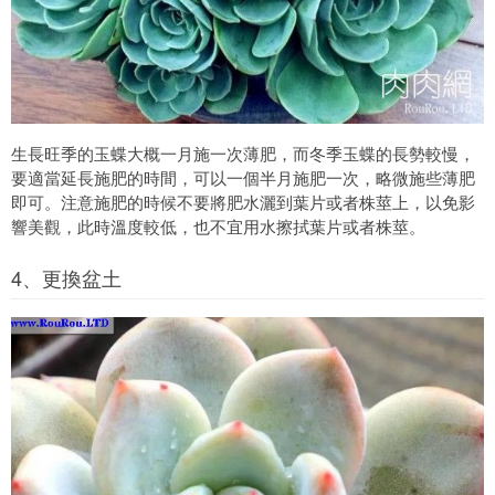
生長旺季的玉蝶大概一月施一次薄肥，而冬季玉蝶的長勢較慢，
要適當延長施肥的時間，可以一個半月施肥一次，略微施些薄肥
即可。注意施肥的時候不要將肥水灑到葉片或者株莖上，以免影
響美觀，此時溫度較低，也不宜用水擦拭葉片或者株莖。
4、更換盆土