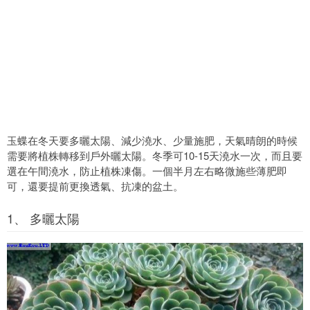
玉蝶在冬天要多曬太陽、減少澆水、少量施肥，天氣晴朗的時候
需要將植株轉移到戶外曬太陽。冬季可10-15天澆水一次，而且要
選在午間澆水，防止植株凍傷。一個半月左右略微施些薄肥即
可，還要提前更換透氣、抗凍的盆土。
1、 多曬太陽