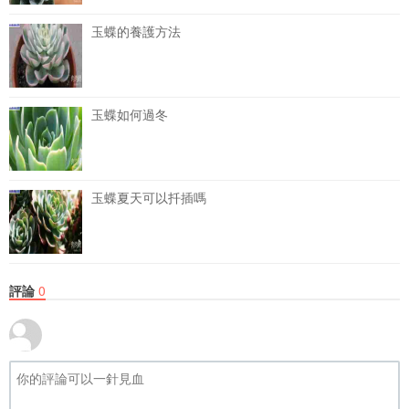
玉蝶的養護方法
玉蝶如何過冬
玉蝶夏天可以扦插嗎
評論
0