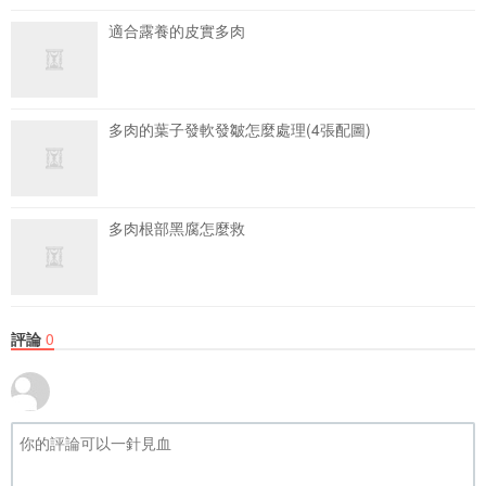
適合露養的皮實多肉
多肉的葉子發軟發皺怎麼處理(4張配圖)
多肉根部黑腐怎麼救
評論
0