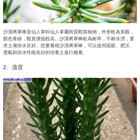
沙漠將軍棒是仙人掌科仙人掌屬肉質觀賞植物，外形較為美觀，
顏色青綠，觀賞價值較高。沙漠將軍棒較為耐旱，不耐水澇，要
求土壤排水良好。想要養殖沙漠將軍棒，可以使用疏鬆、肥沃、
透氣和排水性能良好的培養土進行種養。
2、溫度