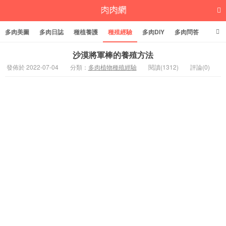
多肉美圖
多肉日誌
種植養護
種殖經驗
多肉DIY
多肉問答
多肉學堂
多肉標籤
沙漠將軍棒的養殖方法
發佈於 2022-07-04
分類：
多肉植物種殖經驗
閱讀(1312)
評論(0)
多肉植物