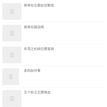
將軍柱怎麼砍頭繁殖
將軍柱開花嗎
吹雪之松錦怎麼葉插
多肉如何養
五十鈴玉怎麼換盆