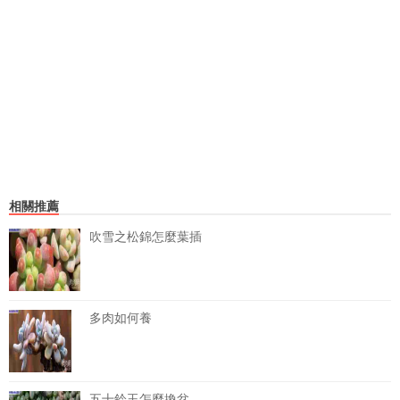
相關推薦
吹雪之松錦怎麼葉插
多肉如何養
五十鈴玉怎麼換盆