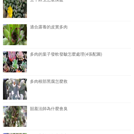
適合露養的皮實多肉
多肉的葉子發軟發皺怎麼處理(4張配圖)
多肉根部黑腐怎麼救
韶羞法師為什麼會臭