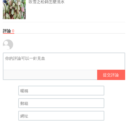
吹雪之松錦怎麼澆水
評論
0
提交評論