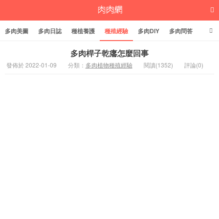
多肉美圖
多肉日誌
種植養護
種殖經驗
多肉DIY
多肉問答
多肉學堂
多肉標籤
多肉桿子乾癟怎麼回事
發佈於 2022-01-09
分類：
多肉植物種殖經驗
閱讀(1352)
評論(0)
多肉植物