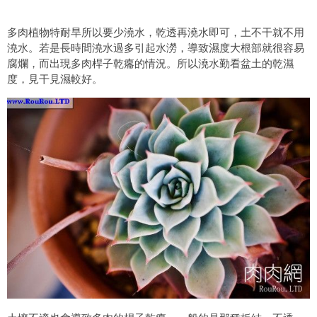
多肉植物特耐旱所以要少澆水，乾透再澆水即可，土不干就不用
澆水。若是長時間澆水過多引起水澇，導致濕度大根部就很容易
腐爛，而出現多肉桿子乾癟的情況。所以澆水勤看盆土的乾濕
度，見干見濕較好。