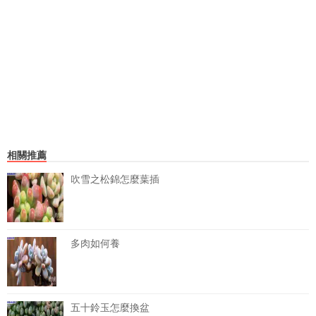
相關推薦
吹雪之松錦怎麼葉插
多肉如何養
五十鈴玉怎麼換盆