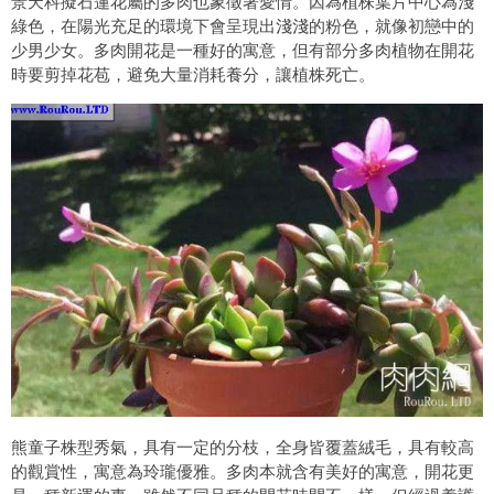
景天科擬石蓮花屬的多肉也象徵著愛情。因為植株葉片中心為淺
綠色，在陽光充足的環境下會呈現出淺淺的粉色，就像初戀中的
少男少女。多肉開花是一種好的寓意，但有部分多肉植物在開花
時要剪掉花苞，避免大量消耗養分，讓植株死亡。
熊童子株型秀氣，具有一定的分枝，全身皆覆蓋絨毛，具有較高
的觀賞性，寓意為玲瓏優雅。多肉本就含有美好的寓意，開花更