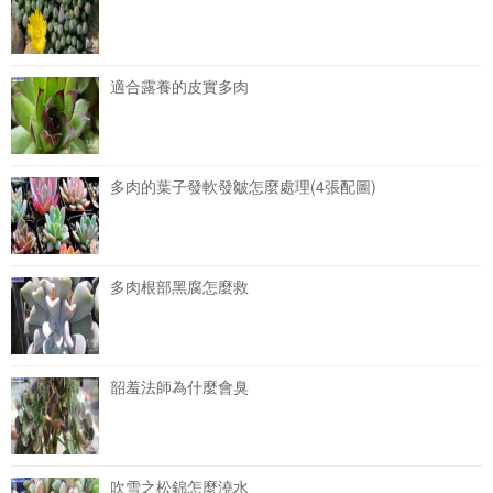
適合露養的皮實多肉
多肉的葉子發軟發皺怎麼處理(4張配圖)
多肉根部黑腐怎麼救
韶羞法師為什麼會臭
吹雪之松錦怎麼澆水