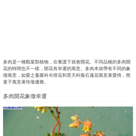
多肉是一種觀葉類植物，在養護下就會開花。不同品種的多肉開
花的時間也不一樣，開花有幸運的寓意。多肉本就帶有不同的象
徵寓意，如愛之蔓蘿科吊燈花和景天科擬石蓮花寓意著愛情，熊
童子寓意著玲瓏優雅。
多肉開花象徵幸運