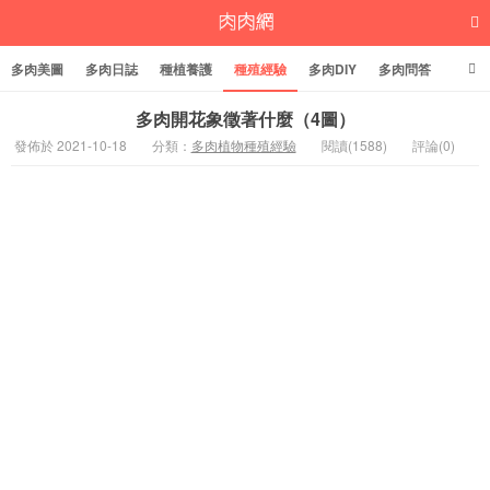
多肉美圖
多肉日誌
種植養護
種殖經驗
多肉DIY
多肉問答
多肉學堂
多肉標籤
多肉開花象徵著什麼（4圖）
發佈於 2021-10-18
分類：
多肉植物種殖經驗
閱讀(1588)
評論(0)
多肉植物