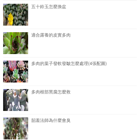
五十鈴玉怎麼換盆
適合露養的皮實多肉
多肉的葉子發軟發皺怎麼處理(4張配圖)
多肉根部黑腐怎麼救
韶羞法師為什麼會臭