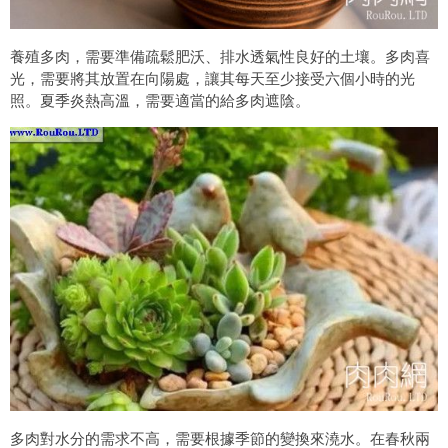
養殖多肉，需要準備疏鬆肥沃、排水透氣性良好的土壤。多肉喜
光，需要將其放置在向陽處，讓其每天至少接受六個小時的光
照。夏季炎熱高溫，需要適當的給多肉遮陰。
多肉對水分的需求不高，需要根據季節的變換來澆水。在春秋兩