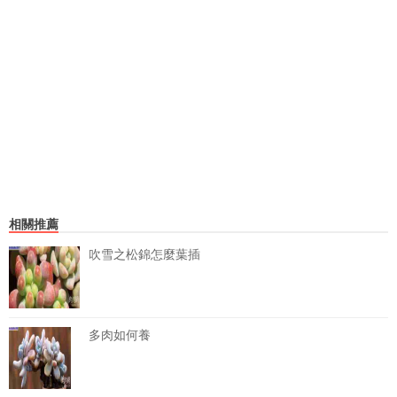
相關推薦
吹雪之松錦怎麼葉插
多肉如何養