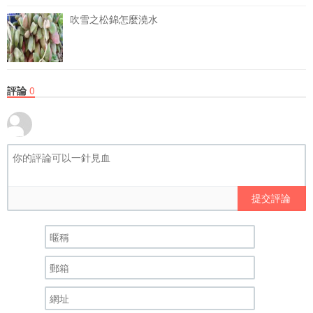
吹雪之松錦怎麼澆水
評論
0
提交評論