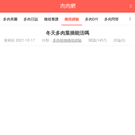
多肉美圖
多肉日誌
種植養護
種殖經驗
多肉DIY
多肉問答
多肉學堂
多肉標籤
冬天多肉葉插能活嗎
發佈於 2021-10-17
分類：
多肉植物種殖經驗
閱讀(1457)
評論(0)
多肉植物