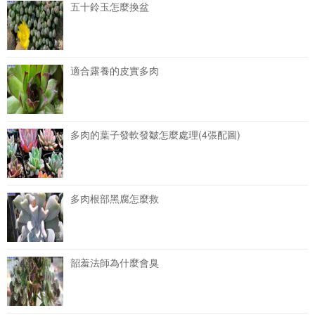
五十鈴玉怎麼換盆
適合露養的皮實多肉
多肉的葉子發軟發皺怎麼處理(4張配圖)
多肉根部黑腐怎麼救
韶羞法師為什麼會臭