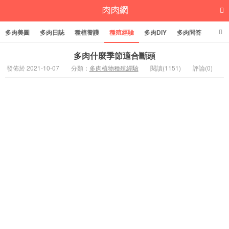
多肉美圖
多肉日誌
種植養護
種殖經驗
多肉DIY
多肉問答
多肉學堂
多肉標籤
多肉什麼季節適合斷頭
發佈於 2021-10-07
分類：
多肉植物種殖經驗
閱讀(1151)
評論(0)
多肉植物