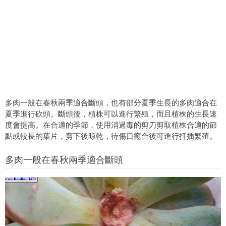
多肉一般在春秋兩季適合斷頭，也有部分夏季生長的多肉適合在
夏季進行砍頭。斷頭後，植株可以進行繁殖，而且植株的生長速
度會提高。在合適的季節，使用消過毒的剪刀剪取植株合適的節
點或較長的葉片，剪下後晾乾，待傷口癒合後可進行扦插繁殖。
多肉一般在春秋兩季適合斷頭