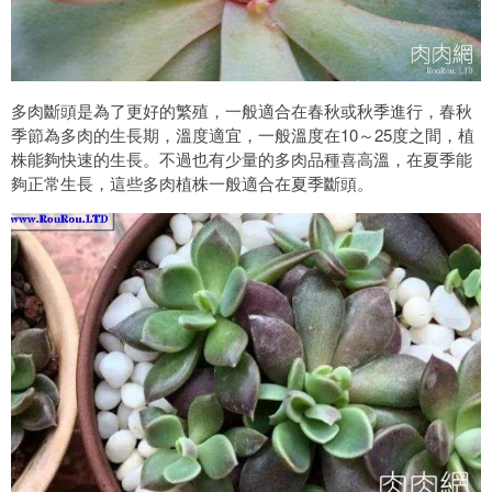
多肉斷頭是為了更好的繁殖，一般適合在春秋或秋季進行，春秋
季節為多肉的生長期，溫度適宜，一般溫度在10～25度之間，植
株能夠快速的生長。不過也有少量的多肉品種喜高溫，在夏季能
夠正常生長，這些多肉植株一般適合在夏季斷頭。