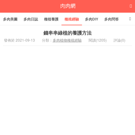
多肉美圖
多肉日誌
種植養護
種殖經驗
多肉DIY
多肉問答
多肉學堂
多肉標籤
錢串串綠植的養護方法
發佈於 2021-09-13
分類：
多肉植物種殖經驗
閱讀(1205)
評論(0)
多肉植物