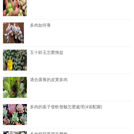
多肉如何養
五十鈴玉怎麼換盆
適合露養的皮實多肉
多肉的葉子發軟發皺怎麼處理(4張配圖)
多肉根部黑腐怎麼救