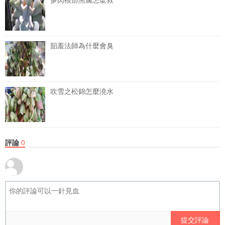
韶羞法師為什麼會臭
吹雪之松錦怎麼澆水
評論
0
提交評論