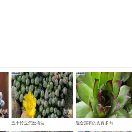
五十鈴玉怎麼換盆
適合露養的皮實多肉