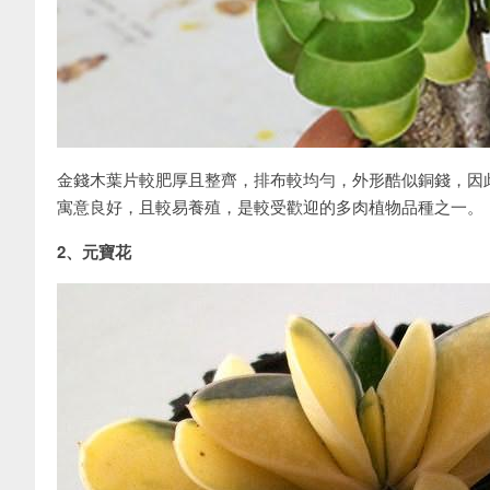
金錢木葉片較肥厚且整齊，排布較均勻，外形酷似銅錢，因
寓意良好，且較易養殖，是較受歡迎的多肉植物品種之一。
2、元寶花