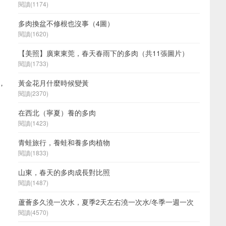
閱讀(1174)
多肉換盆不修根也沒事（4圖）
閱讀(1620)
【美照】廣東東莞，春天春雨下的多肉（共11張圖片）
閱讀(1733)
，
黃金花月什麼時候變黃
閱讀(2370)
在西北（寧夏）養的多肉
閱讀(1423)
青蛙旅行，養蛙和養多肉植物
閱讀(1833)
山東，春天的多肉成長對比照
閱讀(1487)
蘆薈多久澆一次水，夏季2天左右澆一次水/冬季一週一次
閱讀(4570)