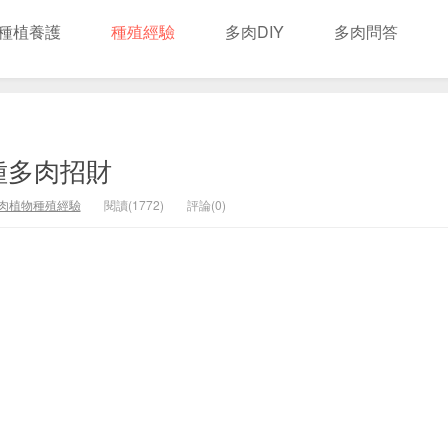
種植養護
種殖經驗
多肉DIY
多肉問答
種多肉招財
肉植物種殖經驗
閱讀(1772)
評論(0)