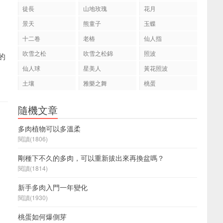
徒長
山地玫瑰
花月
景天
熊童子
玉蝶
十二卷
老樁
仙人指
吹雪之松
吹雪之松錦
照波
的
仙人球
星美人
黃花照波
土壤
雅樂之舞
桃蛋
隨機文章
多肉植物可以多溫柔
閱讀(1806)
剛種下不久的多肉，可以重新拔出來再換盆嗎？
閱讀(1814)
新手多肉入門一年變化
閱讀(1930)
桃蛋如何爆側芽