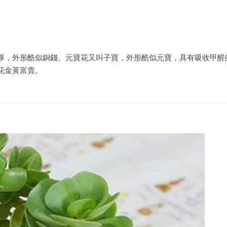
厚，外形酷似銅錢。元寶花又叫子寶，外形酷似元寶，具有吸收甲醛
花金黃富貴。