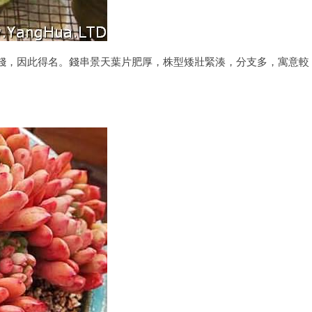
錢，因此得名。錢串景天葉片肥厚，株型矮壯緊湊，分支多，寓意較
。