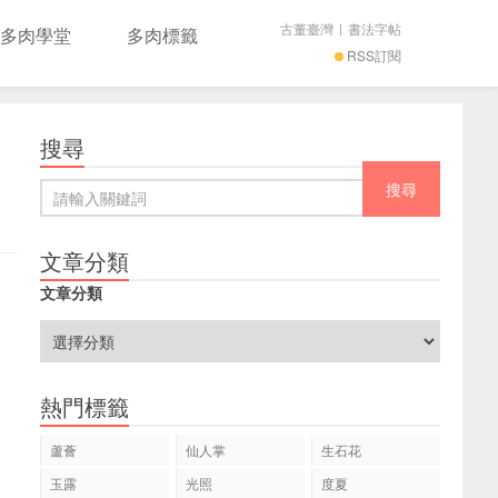
古董臺灣
|
書法字帖
多肉學堂
多肉標籤
RSS訂閱
搜尋
文章分類
文章分類
熱門標籤
蘆薈
仙人掌
生石花
玉露
光照
度夏