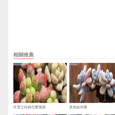
相關推薦
吹雪之松錦怎麼葉插
多肉如何養