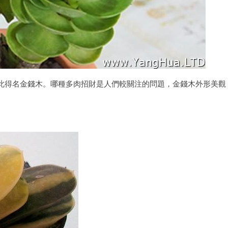
此得名金錢木。哪種多肉招財是人們較關注的問題，金錢木外形美觀