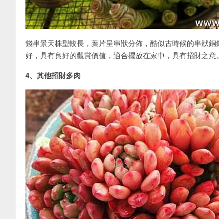
錢串景天株型較長，葉片呈串狀分佈，酷似古時候的串狀銅
好，具有良好的觀賞價值，適合擺放在家中，具有招財之意
4、其他招財多肉