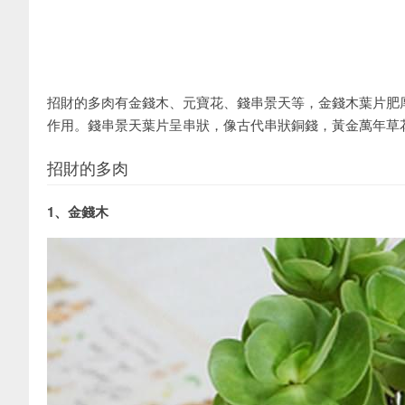
招財的多肉有金錢木、元寶花、錢串景天等，金錢木葉片肥
作用。錢串景天葉片呈串狀，像古代串狀銅錢，黃金萬年草
招財的多肉
1、金錢木