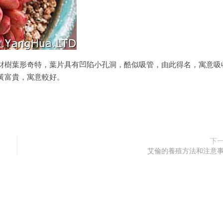
財樹葉形奇特，葉片具有凹陷小孔洞，酷似吸管，由此得名，寓意吸
黃富貴，寓意較好。
下
艾倫的養殖方法和注意