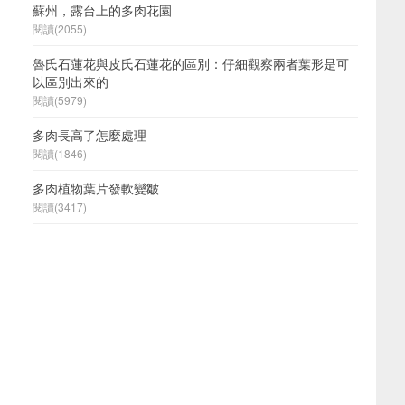
蘇州，露台上的多肉花園
閱讀(2055)
魯氏石蓮花與皮氏石蓮花的區別：仔細觀察兩者葉形是可
以區別出來的
閱讀(5979)
多肉長高了怎麼處理
閱讀(1846)
多肉植物葉片發軟變皺
閱讀(3417)