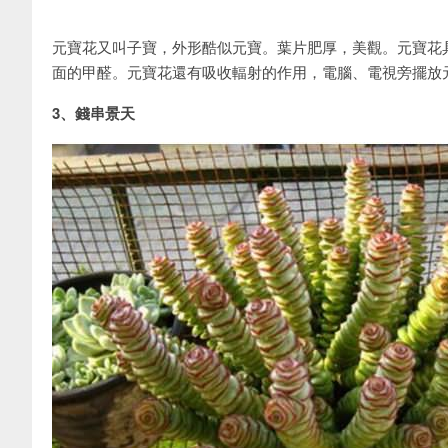
元寶花又叫子寶，外形酷似元寶。葉片肥厚，美觀。元寶花
面的甲醛。元寶花還有吸收輻射的作用，電腦、電視旁擺放
3、錢串景天