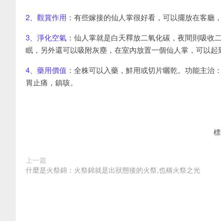
2、觀賞作用
：有些嫁接的仙人掌很好看，可以擺放在客廳
3、淨化空氣
：仙人掌就是白天釋放二氧化碳，夜間則吸收二
眠，另外還可以吸附灰塵，在室內放置一個仙人掌，可以起
4、藥用價值
：全株可以入藥，鮮用或切片曬乾。功能主治
胃止痛，鎮咳。
標
上一篇
什麼是火祭錦：火祭錦就是出狀態後的火祭,也稱火祭之光