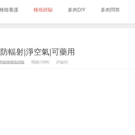
種植養護
種殖經驗
多肉DIY
多肉問答
防輻射|淨空氣|可藥用
肉植物種殖經驗
閱讀(1269)
評論(0)