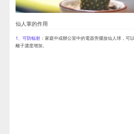
仙人掌的作用
1、可防輻射
：
家庭中或辦公室中的電器旁擺放仙人球，可
離子濃度增加。