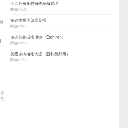
十二月份多肉植物種植管理
閱讀(1556)
多肉熊童子怎麼葉插
睡
閱讀(1895)
多肉首飾戒指項鏈（EtenIren）
健
閱讀(2087)
美國多肉植物大棚（亞利桑那州）
閱讀(2171)
一篇
法)