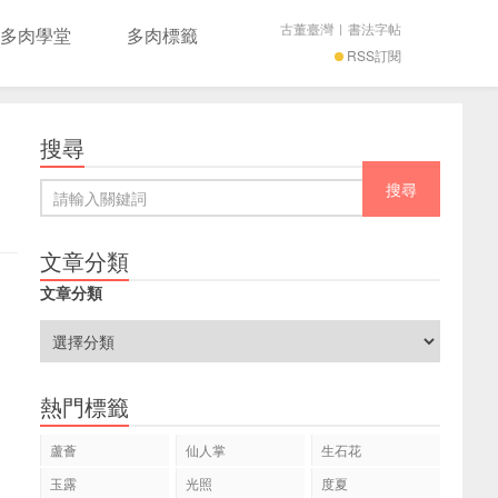
古董臺灣
|
書法字帖
多肉學堂
多肉標籤
RSS訂閱
搜尋
文章分類
文章分類
熱門標籤
蘆薈
仙人掌
生石花
玉露
光照
度夏