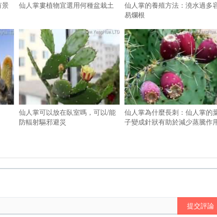
有景
仙人掌婁植物宜選用何種盆栽土
仙人掌的養殖方法：澆水過多
易爛根
仙人掌可以放在臥室嗎，可以/能
仙人掌為什麼長刺：仙人掌的
防輻射驅邪避災
子變成針狀有助於減少蒸騰作
提交評論