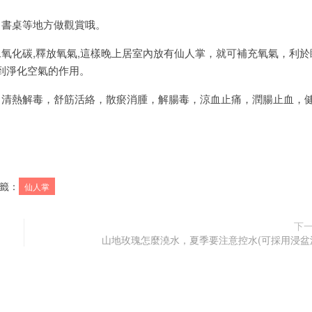
，書桌等地方做觀賞哦。
氧化碳,釋放氧氣,這樣晚上居室內放有仙人掌，就可補充氧氣，利於
到淨化空氣的作用。
：清熱解毒，舒筋活絡，散瘀消腫，解腸毒，涼血止痛，潤腸止血，
籤：
仙人掌
下
山地玫瑰怎麼澆水，夏季要注意控水(可採用浸盆