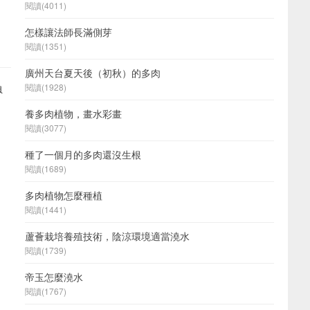
閱讀(4011)
怎樣讓法師長滿側芽
閱讀(1351)
廣州天台夏天後（初秋）的多肉
負
閱讀(1928)
養多肉植物，畫水彩畫
閱讀(3077)
種了一個月的多肉還沒生根
閱讀(1689)
多肉植物怎麼種植
閱讀(1441)
蘆薈栽培養殖技術，陰涼環境適當澆水
閱讀(1739)
帝玉怎麼澆水
閱讀(1767)