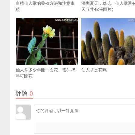
白檀仙人掌的養殖方法和注意事
深圳夏天，草花、仙人掌還
項
天（共42張圖片）
仙人掌多少年開一次花，需3～5
仙人掌是花嗎
年可開花
評論
0