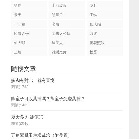
徒長
山地玫瑰
花月
景天
熊童子
玉蝶
十二卷
老樁
仙人指
吹雪之松
吹雪之松錦
照波
仙人球
星美人
黃花照波
土壤
雅樂之舞
桃蛋
隨機文章
多肉有對比，就有喜悅
閱讀(1783)
熊童子可以葉插嗎？熊童子怎麼葉插？
閱讀(1402)
夏天多肉 徒傷悲
閱讀(2040)
五角鸞鳳玉怎樣栽培（附美圖）