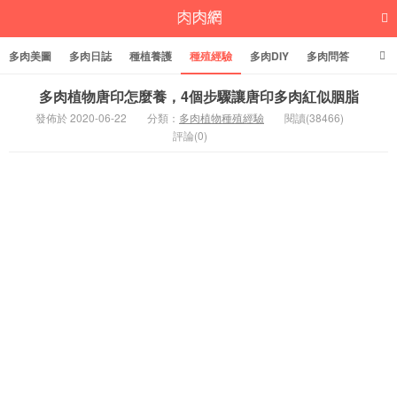
多肉美圖
多肉日誌
種植養護
種殖經驗
多肉DIY
多肉問答
多肉學堂
多肉標籤
多肉植物唐印怎麼養，4個步驟讓唐印多肉紅似胭脂
發佈於 2020-06-22
分類：
多肉植物種殖經驗
閱讀(38466)
評論(0)
多肉植物