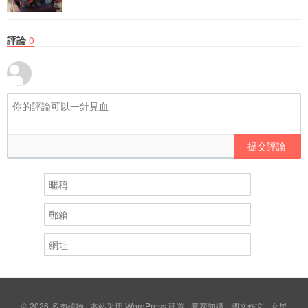
評論
0
提交評論
© 2026
多肉植物
本站采用
WordPress
建置
養花知識
-
國文作文
-
女星