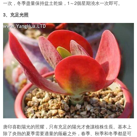
一次，冬季盡量保持盆土乾燥，1～2個星期澆水一次即可。
3、充足光照
唐印喜歡陽光的照耀，只有充足的陽光才會讓植株生長。基本上
除了炎熱的夏季需要適量的蔭蔽之外，春季、秋季和冬季都是可