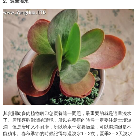
2、適量澆水
其實關於多肉植物唐印怎麼養這一問題，最重要的就是適量澆水
了。唐印喜歡濕潤的環境，所以在養殖的時候一定要注意土壤濕
潤，但是唐印又不耐澇，所以澆水一定要適量，可以濕潤但是不
能積水。春秋季節的時候記得每週澆水1～2次，夏季2～3天澆水