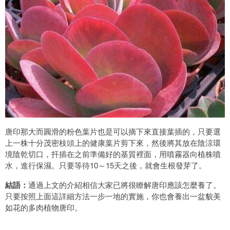
唐印那大而圓滑的粉色葉片也是可以摘下來直接葉插的，只要選
上一株十分茂密枝頭上的健康葉片剪下來，然後將其放在陰涼環
境陰乾切口，扦插在之前準備好的基質裡面，用噴霧器向植株噴
水，進行保濕。只要等待10～15天之後，就會生根發芽了。
結語：
通過上文的介紹相信大家已將很瞭解唐印應該怎麼養了。
只要按照上面這詳細方法一步一地的實施，你也會養出一盆貌美
如花的多肉植物唐印。