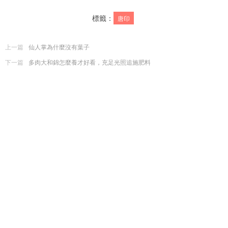
標籤：
唐印
上一篇
仙人掌為什麼沒有葉子
下一篇
多肉大和錦怎麼養才好看，充足光照追施肥料