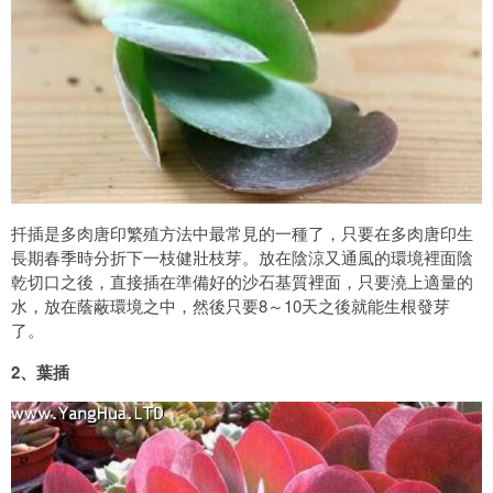
扦插是多肉唐印繁殖方法中最常見的一種了，只要在多肉唐印生
長期春季時分折下一枝健壯枝芽。放在陰涼又通風的環境裡面陰
乾切口之後，直接插在準備好的沙石基質裡面，只要澆上適量的
水，放在蔭蔽環境之中，然後只要8～10天之後就能生根發芽
了。
2、葉插