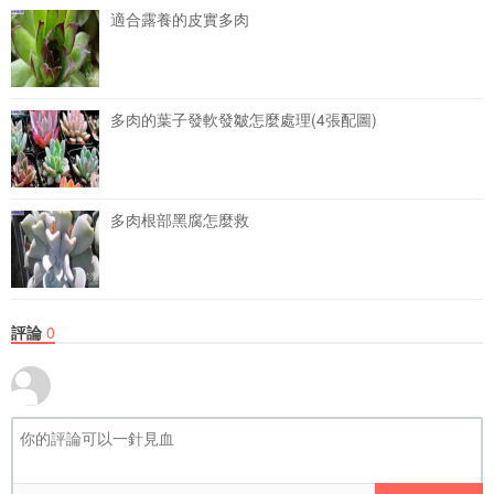
適合露養的皮實多肉
多肉的葉子發軟發皺怎麼處理(4張配圖)
多肉根部黑腐怎麼救
評論
0