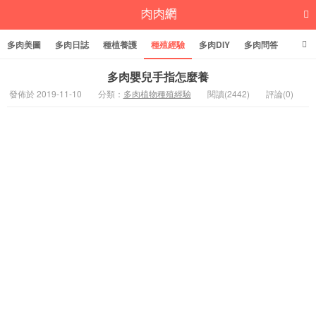
多肉美圖
多肉日誌
種植養護
種殖經驗
多肉DIY
多肉問答
多肉學堂
多肉標籤
多肉嬰兒手指怎麼養
發佈於 2019-11-10
分類：
多肉植物種殖經驗
閱讀(2442)
評論(0)
多肉植物