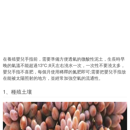
在養殖嬰兒手指前，需要準備方便透氣的微酸性泥土，生長時早
晚的氣溫不能超過13℃;8天左右澆水一次，一次性不要澆太多，
嬰兒手指不喜肥，每個月使用稀釋的氮肥即可;需要把嬰兒手指放
在能被太陽照射的地方，並經常加強空氣的流通性。
1、種殖土壤