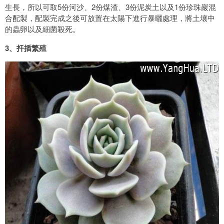
生長，所以可取5份河沙、2份煤渣、3份泥炭土以及1份珍珠巖混
合配製，配製完成之後可放置在太陽下進行暴曬處理，將土壤中
的蟲卵以及細菌殺死。
3、扦插繁殖