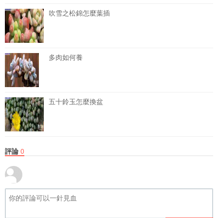
吹雪之松錦怎麼葉插
多肉如何養
五十鈴玉怎麼換盆
評論
0