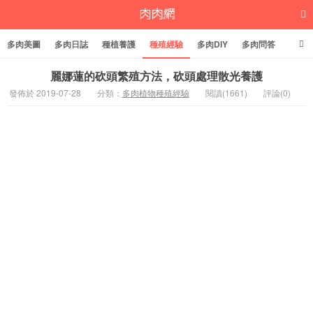
多肉美圖
多肉日誌
種植養護
種殖經驗
多肉DIY
多肉問答
多肉學堂
多肉標籤
麗娜蓮的砍頭繁殖方法，砍頭處理散光養護
發佈於 2019-07-28
分類：
多肉植物種殖經驗
閱讀(1661)
評論(0)
多肉植物