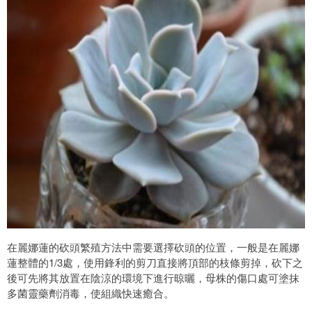
在麗娜蓮的砍頭繁殖方法中需要選擇砍頭的位置，一般是在麗娜
蓮整體的1/3處，使用鋒利的剪刀直接將頂部的枝條剪掉，砍下之
後可先將其放置在陰涼的環境下進行晾曬，母株的傷口處可塗抹
多菌靈藥劑消毒，使組織快速癒合。