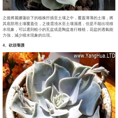
之後將麗娜蓮砍下的植株扦插至土壤之中，覆蓋薄薄的土壤，將
其底部用土壤覆蓋住，之後需澆水至土壤濕透，但是不能出現積
水現象，可以選則較小的瓦盆或是陶盆進行種植，花盆的透氣能
力強，減少積水現象的出現。
4、砍頭養護