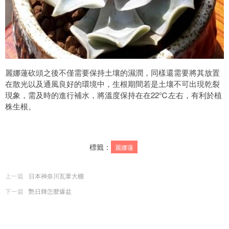
麗娜蓮砍頭之後不僅需要保持土壤的濕潤，同樣還需要將其放置
在散光以及通風良好的環境中，生根期間若是土壤不可出現乾裂
現象，需及時的進行補水，將溫度保持在在22℃左右，有利於植
株生根。
標籤：
麗娜蓮
上一篇
日本神奈川瓦葦大棚
下一篇
艷日輝怎麼爆盆