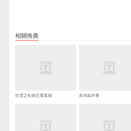
相關推薦
吹雪之松錦怎麼葉插
多肉如何養