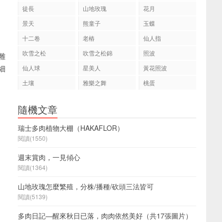
徒長
山地玫瑰
花月
景天
熊童子
玉蝶
十二卷
老樁
仙人指
吹雪之松
吹雪之松錦
照波
雕
細
仙人球
星美人
黃花照波
土壤
雅樂之舞
桃蛋
隨機文章
瑞士多肉植物大棚（HAKAFLOR）
閱讀(1550)
週末賞肉，一見傾心
閱讀(1364)
山地玫瑰怎麼繁殖，分株/播種/砍頭三法皆可
閱讀(5139)
多肉日記—醒來秋日已落，肉肉依然美好（共17張圖片）