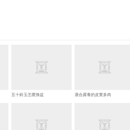
五十鈴玉怎麼換盆
適合露養的皮實多肉