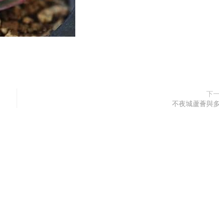
下
不夜城蘆薈與