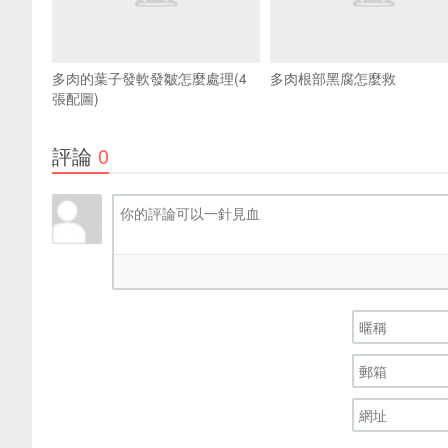
多肉的葉子發軟發皺怎麼處理(4
多肉根部黑腐怎麼救
張配圖)
評論
0