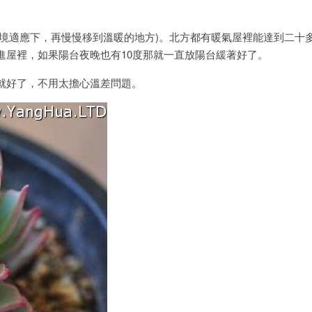
的環境適應下，再慢慢移到溫暖的地方)。北方都有暖氣屋裡能達到二十
進屋裡，如果陽台夜晚也有10度那就一直放陽台緩著好了。
就好了，不用太擔心溫差問題。