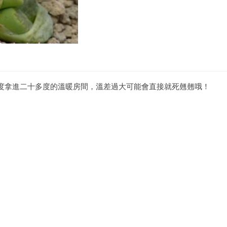
度拿進二十多度的溫暖房間，溫差過大可能會直接就死翹翹哦！