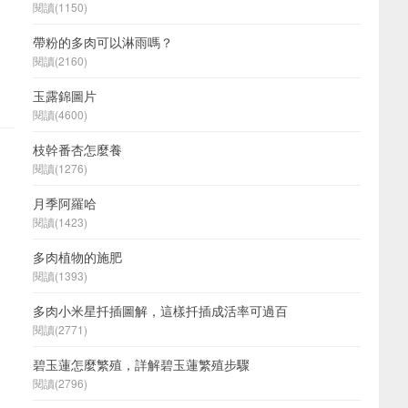
閱讀(1150)
帶粉的多肉可以淋雨嗎？
閱讀(2160)
玉露錦圖片
閱讀(4600)
枝幹番杏怎麼養
閱讀(1276)
月季阿羅哈
閱讀(1423)
多肉植物的施肥
閱讀(1393)
多肉小米星扦插圖解，這樣扦插成活率可過百
閱讀(2771)
碧玉蓮怎麼繁殖，詳解碧玉蓮繁殖步驟
閱讀(2796)