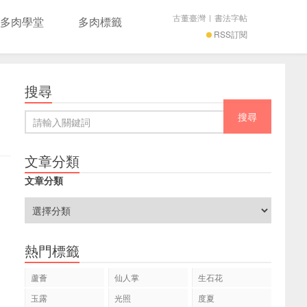
古董臺灣
|
書法字帖
多肉學堂
多肉標籤
RSS訂閱
搜尋
文章分類
文章分類
熱門標籤
蘆薈
仙人掌
生石花
玉露
光照
度夏