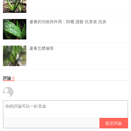
蘆薈的功效與作用：防曬 護髮 抗衰老 抗炎
蘆薈怎麼修剪
評論
0
提交評論