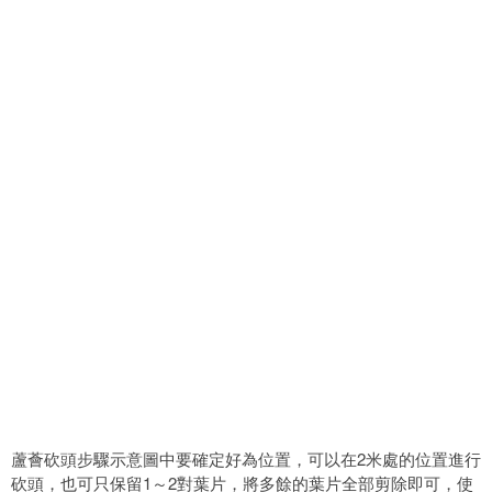
蘆薈砍頭步驟示意圖中要確定好為位置，可以在2米處的位置進行
砍頭，也可只保留1～2對葉片，將多餘的葉片全部剪除即可，使