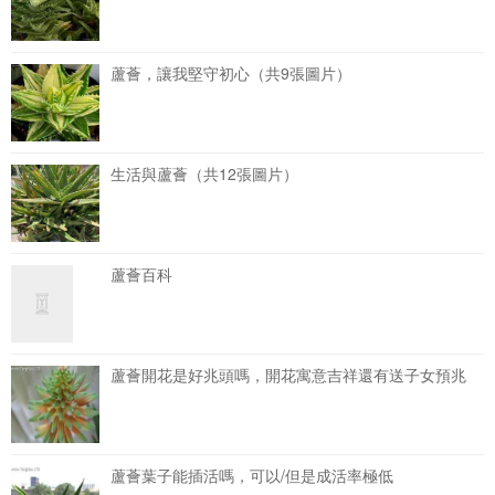
蘆薈，讓我堅守初心（共9張圖片）
生活與蘆薈（共12張圖片）
蘆薈百科
蘆薈開花是好兆頭嗎，開花寓意吉祥還有送子女預兆
蘆薈葉子能插活嗎，可以/但是成活率極低