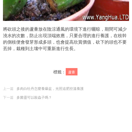
將砍頭之後的蘆薈放在陰涼通風的環境下進行曬晾，期間可減少
澆水的次數，防止出現頂端效應，只要合理的進行養護，在枝幹
的側枝便會發芽形成多頭，也會提高欣賞價值，砍下的頭也不要
丟掉，栽種到土壤中可重新進行生長。
標籤：
蘆薈
上一篇
多肉白牡丹怎麼養爆盆，光照追肥控溫養護
下一篇
多菌靈可以殺蟲子嗎？