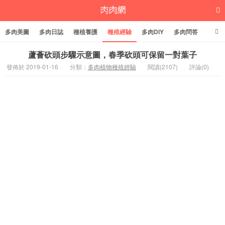
多肉美圖
多肉日誌
種植養護
種殖經驗
多肉DIY
多肉問答
多肉學堂
多肉標籤
蘆薈砍頭步驟示意圖，春季砍頭可保留一對葉子
發佈於 2019-01-16
分類：
多肉植物種殖經驗
閱讀(2107)
評論(0)
多肉植物