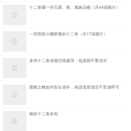
十二卷屬一些玉露、壽、萬象品種（共44張圖片）
一些簡易小棚家養的十二卷（共17張圖片）
多肉十二卷凍傷怎樣處理：低溫期不要澆水
雅樂之舞如何安全過冬，保證溫度適宜不受凍即可
條紋十二卷多肉