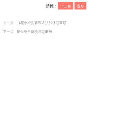
標籤：
十二卷
過冬
上一篇
白花小松的養殖方法和注意事項
下一篇
黃金萬年草徒長怎麼辦