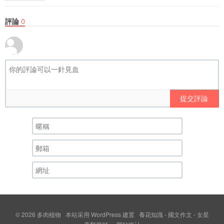
評論
0
提交評論
© 2026
多肉植物
本站采用
WordPress
建置
養花知識
-
國文作文
-
女星