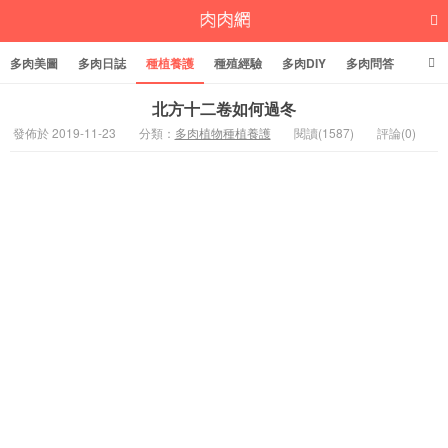
多肉美圖
多肉日誌
種植養護
種殖經驗
多肉DIY
多肉問答
多肉學堂
多肉標籤
北方十二卷如何過冬
發佈於 2019-11-23
分類：
多肉植物種植養護
閱讀(1587)
評論(0)
多肉植物