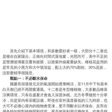
首先介紹下基本環境，和多數愛好者一樣，大部分十二卷也
是種在自家陽台。正南向封閉式落地窗，光照尚可，美中不足的
是雙層玻璃窗且覆有鍍膜，以致紫外線嚴重缺失。種植花盆用的
是常見的小黑方和大中號深盆，配土大約70%顆粒、30%泥炭，
沒那麼精準很隨意。
觀點一：不必斷水保命
國慶長假過後北京的氣溫開始逐漸轉涼，至11月中下旬基本
白天都已經不再開窗通風。十二卷是冬型種植物，大多數品種喜
涼爽環境，只有在盛夏才會進入深度休眠。北方冬季雖然十分寒
冷，但是室內有采暖設備，即使在室外溫度最低的三九時節，也
大可不必擔心屋內的植物會受凍，更不用斷水以求保命。反而在
越冬時如能對植物照料得當，更高效的利用這幾個月，也會是很