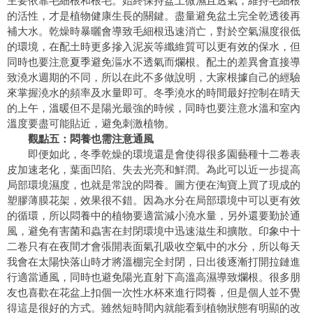
的活性，才是植物健康生長的關鍵。盡量避免盆土完全乾透後再
補大水。乾燥時暴曬會導致毛細根迅速消亡，對於空氣濕度很低
的環境，在配土時更多摻入泥炭等纖維質可以更有效的保水，但
同時也要注意夏季避免漚水不透氣而爛根。配土的差異會直接導
致澆水週期的不同，所以在此不多做說明，大家根據自己的經驗
來掌握澆水的頻率及水量即可。冬季澆水的時間最好控制在晴天
的上午，溫暖但不是陽光最強的時候，同時也要注意水溫和室內
溫度要盡可能貼近，避免刺激植物。
觀點五：悶養也需注意通風
即便如此，冬季乾燥的環境還是會使得很多園藝種十二卷表
皮加速老化，葉面凹陷、失去光亮和鮮潤。為此可以近一步提高
局部環境濕度，也就是常說的悶養。圖方便在淘寶上買了現成的
塑膠薄膜花架，效果很不錯。因為水分在局部環境中可以更有效
的循環，所以悶養中的植物要適當減小澆水量，另外還要勤於通
風，避免有害菌和蟲害在封閉環境中迅速滋生和擴散。印象中十
二卷只有在夜間才會張開表面氣孔吸收空氣中的水分，所以每天
我會在太陽快落山時才將溫棚完全封閉，日出後逐漸打開拉鏈進
行適當通風，同時也避免陽光直射下高溫高濕導致爛根。很多朋
友也喜歡在花盆上扣個一次性水杯來進行悶養，但是個人並不覺
得這是很好的方式。雖然短時間內就能看到植物狀態有明顯的改