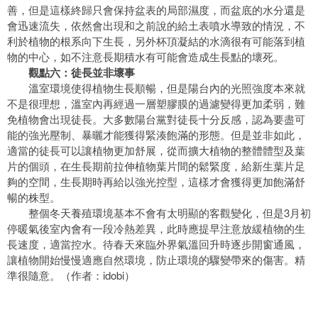
善，但是這樣終歸只會保持盆表的局部濕度，而盆底的水分還是
會迅速流失，依然會出現和之前說的給土表噴水導致的情況，不
利於植物的根系向下生長，另外杯頂凝結的水滴很有可能落到植
物的中心，如不注意長期積水有可能會造成生長點的壞死。
觀點六：徒長並非壞事
溫室環境使得植物生長順暢，但是陽台內的光照強度本來就
不是很理想，溫室內再經過一層塑膠膜的過濾變得更加柔弱，難
免植物會出現徒長。大多數陽台黨對徒長十分反感，認為要盡可
能的強光壓制、暴曬才能獲得緊湊飽滿的形態。但是並非如此，
適當的徒長可以讓植物更加舒展，從而擴大植物的整體體型及葉
片的個頭，在生長期前拉伸植物葉片間的鬆緊度，給新生葉片足
夠的空間，生長期時再給以強光控型，這樣才會獲得更加飽滿舒
暢的株型。
整個冬天養殖環境基本不會有太明顯的客觀變化，但是3月初
停暖氣後室內會有一段冷熱差異，此時應提早注意放緩植物的生
長速度，適當控水。待春天來臨外界氣溫回升時逐步開窗通風，
讓植物開始慢慢適應自然環境，防止環境的驟變帶來的傷害。精
準很隨意。（作者：idobi）