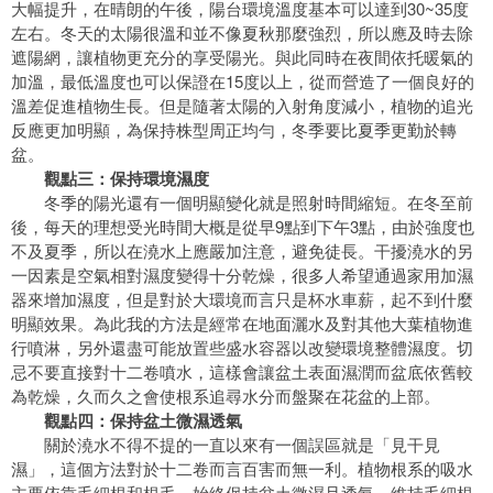
大幅提升，在晴朗的午後，陽台環境溫度基本可以達到30~35度
左右。冬天的太陽很溫和並不像夏秋那麼強烈，所以應及時去除
遮陽網，讓植物更充分的享受陽光。與此同時在夜間依托暖氣的
加溫，最低溫度也可以保證在15度以上，從而營造了一個良好的
溫差促進植物生長。但是隨著太陽的入射角度減小，植物的追光
反應更加明顯，為保持株型周正均勻，冬季要比夏季更勤於轉
盆。
觀點三：保持環境濕度
冬季的陽光還有一個明顯變化就是照射時間縮短。在冬至前
後，每天的理想受光時間大概是從早9點到下午3點，由於強度也
不及夏季，所以在澆水上應嚴加注意，避免徒長。干擾澆水的另
一因素是空氣相對濕度變得十分乾燥，很多人希望通過家用加濕
器來增加濕度，但是對於大環境而言只是杯水車薪，起不到什麼
明顯效果。為此我的方法是經常在地面灑水及對其他大葉植物進
行噴淋，另外還盡可能放置些盛水容器以改變環境整體濕度。切
忌不要直接對十二卷噴水，這樣會讓盆土表面濕潤而盆底依舊較
為乾燥，久而久之會使根系追尋水分而盤聚在花盆的上部。
觀點四：保持盆土微濕透氣
關於澆水不得不提的一直以來有一個誤區就是「見干見
濕」，這個方法對於十二卷而言百害而無一利。植物根系的吸水
主要依靠毛細根和根毛。始終保持盆土微濕且透氣，維持毛細根