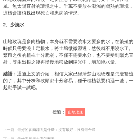
風、無太陽直射的環境之中。千萬不要放在潮濕的悶熱的環境，
這樣會讓植株出現死亡和患病的情況。
2、少澆水
山地玫瑰是多肉植物，本身就不需要澆水太要多的水，在繁殖的
時候只需要澆上定根水，將土壤微微濕透，然後就不用澆水了。
繁殖之後的植株十分脆弱，不僅不需要水分，也不要受到陽光直
射，等生出根之後再慢慢地移放到陽光中，增加澆水量。
結語：
通過上文的介紹，相信大家已經清楚山地玫瑰是怎麼繁殖
的了，其中分株和砍頭都十分容易，種子種植就要稍遜一些，一
起動手試一試吧。
標籤：
山地玫瑰
上一篇
最好的多肉鋪面是什麼：沒有最好，只有最合適
下一篇
千佛手長得太高怎麼養