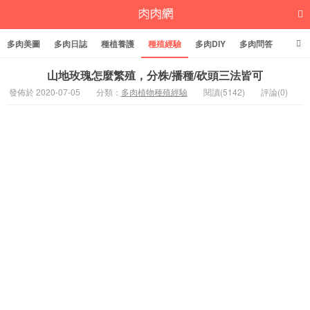
多肉美圖
多肉日誌
種植養護
種殖經驗
多肉DIY
多肉問答
多肉學堂
多肉標籤
山地玫瑰怎麼繁殖，分株/播種/砍頭三法皆可
發佈於 2020-07-05
分類：
多肉植物種殖經驗
閱讀(5142)
評論(0)
多肉植物