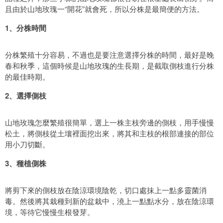
且由於山地玫瑰一“開花”就會死，所以分株是最簡便的方法。
1、分株時間
分株繁殖十分容易，不過也是要注意選擇分株的時間，最好是晚
春和秋季，這個時候是山地玫瑰的生長期，是截取側枝進行分株
的最佳時期。
2、選擇側枝
山地玫瑰怎麼繁殖很簡單，選上一株主枝旁邊的側枝，用手慢慢
松土，將側枝從土壤裡面挖出來，將其和主枝的根部連接的部位
用小刀切斷。
3、種植側株
將剪下來的側枝放在陰涼環境陰乾，切口處抹上一點多靈菌消
毒。然後將其栽種到新的盆栽中，澆上一點點水分，放在陰涼環
境，等待它慢慢生根發芽。