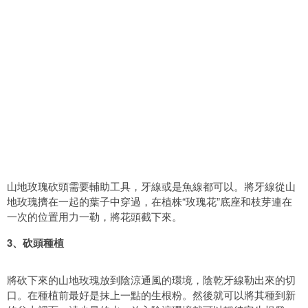
山地玫瑰砍頭需要輔助工具，牙線或是魚線都可以。將牙線從山
地玫瑰擠在一起的葉子中穿過，在植株“玫瑰花”底座和枝芽連在
一次的位置用力一勒，將花頭截下來。
3、砍頭種植
將砍下來的山地玫瑰放到陰涼通風的環境，陰乾牙線勒出來的切
口。在種植前最好是抹上一點的生根粉。然後就可以將其種到新