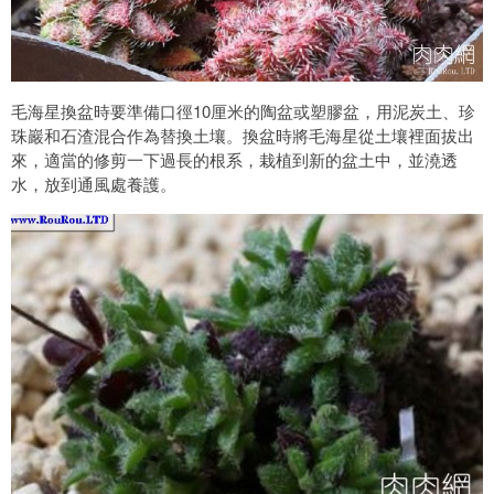
毛海星換盆時要準備口徑10厘米的陶盆或塑膠盆，用泥炭土、珍
珠巖和石渣混合作為替換土壤。換盆時將毛海星從土壤裡面拔出
來，適當的修剪一下過長的根系，栽植到新的盆土中，並澆透
水，放到通風處養護。