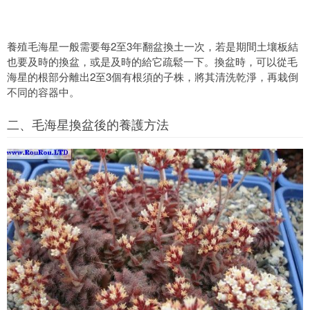
養殖毛海星一般需要每2至3年翻盆換土一次，若是期間土壤板結
也要及時的換盆，或是及時的給它疏鬆一下。換盆時，可以從毛
海星的根部分離出2至3個有根須的子株，將其清洗乾淨，再栽倒
不同的容器中。
二、毛海星換盆後的養護方法