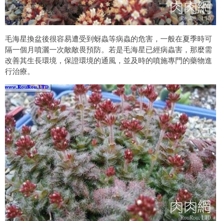
毛海星換盆後很容易遭受到蚜蟲等病蟲的危害，一般在夏季時可
隔一個月噴灑一次敵敵畏預防。若是毛海星已經病蟲害，那麼需
改善其生長環境，保證環境的通風，並及時的噴施專門的藥物進
行治療。