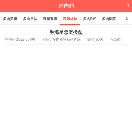
多肉美圖
多肉日誌
種植養護
種殖經驗
多肉DIY
多肉問答
多肉學堂
多肉標籤
毛海星怎麼換盆
發佈於 2022-07-06
分類：
多肉植物種殖經驗
閱讀(950)
評論(0)
多肉植物