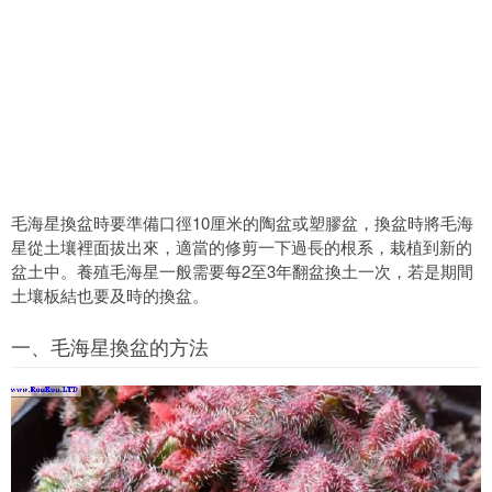
毛海星換盆時要準備口徑10厘米的陶盆或塑膠盆，換盆時將毛海
星從土壤裡面拔出來，適當的修剪一下過長的根系，栽植到新的
盆土中。養殖毛海星一般需要每2至3年翻盆換土一次，若是期間
土壤板結也要及時的換盆。
一、毛海星換盆的方法