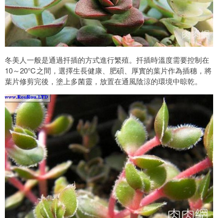
冬美人一般是通過扦插的方式進行繁殖。扦插時溫度需要控制在
10～20℃之間，選擇生長健康、肥碩、厚實的葉片作為插穗，將
葉片修剪完後，塗上多菌靈，放置在通風陰涼的環境中晾乾。