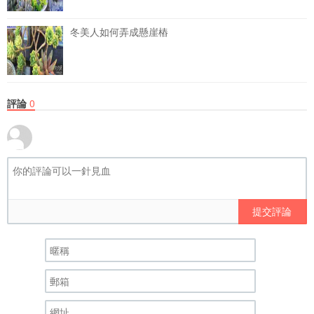
冬美人如何弄成懸崖樁
評論
0
提交評論