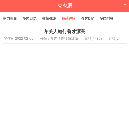
多肉美圖
多肉日誌
種植養護
種殖經驗
多肉DIY
多肉問答
多肉學堂
多肉標籤
冬美人如何養才漂亮
發佈於 2022-02-05
分類：
多肉植物種殖經驗
閱讀(1480)
評論(0)
多肉植物