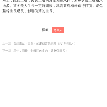
松土，疏鬆土壤，改善土壤的透氣和排水性，避免盆底土壤積水
過多。當冬美人生長一定時間後，就需要對植株進行打頂，避免
莖幹生長過長，影響側芽的生長。
標籤：
冬美人
上一篇
曾經畫盆（已失）的那些喜怒哀樂（共11張圖片）
下一篇
新年，雨後，包郵區的多肉（共46張圖片）