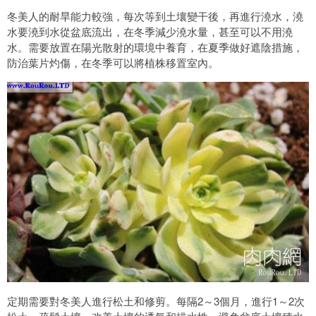
冬美人的耐旱能力較強，每次等到土壤變干後，再進行澆水，澆
水要澆到水從盆底流出，在冬季減少澆水量，甚至可以不用澆
水。需要放置在陽光散射的環境中養育，在夏季做好遮陰措施，
防治葉片灼傷，在冬季可以將植株移置室內。
定期需要對冬美人進行松土和修剪。每隔2～3個月，進行1～2次