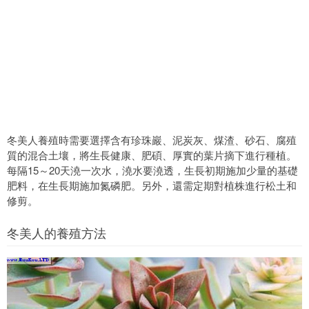
冬美人養殖時需要選擇含有珍珠巖、泥炭灰、煤渣、砂石、腐殖
質的混合土壤，將生長健康、肥碩、厚實的葉片摘下進行種植。
每隔15～20天澆一次水，澆水要澆透，生長初期施加少量的基礎
肥料，在生長期施加氮磷肥。另外，還需定期對植株進行松土和
修剪。
冬美人的養殖方法