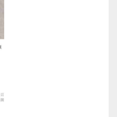
壤
一篇
張圖