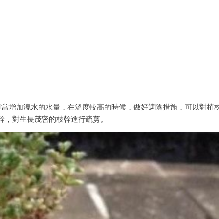
適當增加澆水的水量，在溫度較高的時候，做好遮陰措施，可以對植
幹，對生長茂密的枝幹進行疏剪。