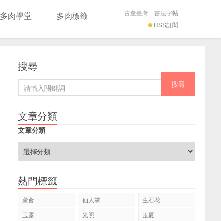
古董臺灣
|
書法字帖
多肉學堂
多肉標籤
RSS訂閱
搜尋
文章分類
文章分類
熱門標籤
蘆薈
仙人掌
生石花
玉露
光照
度夏