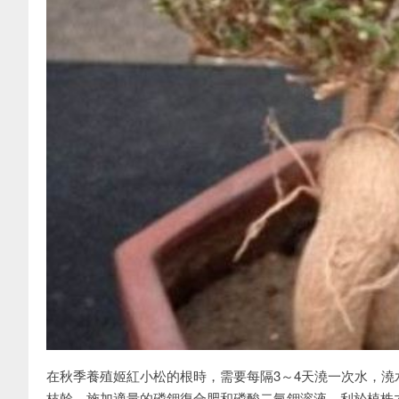
在秋季養殖姬紅小松的根時，需要每隔3～4天澆一次水，
枝幹，施加適量的磷鉀復合肥和磷酸二氫鉀溶液，利於植株