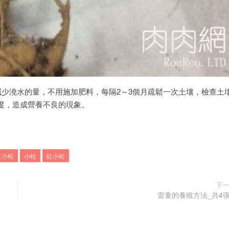
減少澆水的量，不用施加肥料，每隔2～3個月疏鬆一次土壤，檢查土
度，造成營養不良的現象。
紅小松
小松
紅小松
下
雷童的養殖方法_共4